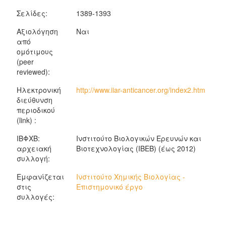
Σελίδες:
1389-1393
Αξιολόγηση
Ναι
από
ομότιμους
(peer
reviewed):
Ηλεκτρονική
http://www.iiar-anticancer.org/index2.htm
διεύθυνση
περιοδικού
(link) :
ΙΒΦΧΒ:
Ινστιτούτο Βιολογικών Ερευνών και
αρχειακή
Βιοτεχνολογίας (ΙΒΕΒ) (έως 2012)
συλλογή:
Εμφανίζεται
Ινστιτούτο Χημικής Βιολογίας -
στις
Επιστημονικό έργο
συλλογές: