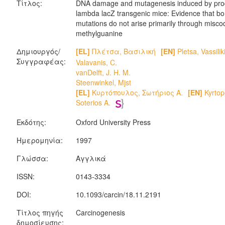
Τίτλος:
DNA damage and mutagenesis induced by proc
lambda lacZ transgenic mice: Evidence that b
mutations do not arise primarily through misco
methylguanine
Δημιουργός/
[EL]
Πλέτσα, Βασιλική
[EN]
Pletsa, Vassilik
Συγγραφέας:
Valavanis, C.
vanDelft, J. H. M.
Steenwinkel, Mjst
[EL]
Κυρτόπουλος, Σωτήριος Α.
[EN]
Kyrtop
Soterios A.
Εκδότης:
Oxford University Press
Ημερομηνία:
1997
Γλώσσα:
Αγγλικά
ISSN:
0143-3334
DOI:
10.1093/carcin/18.11.2191
Τίτλος πηγής
Carcinogenesis
δημοσίευσης: