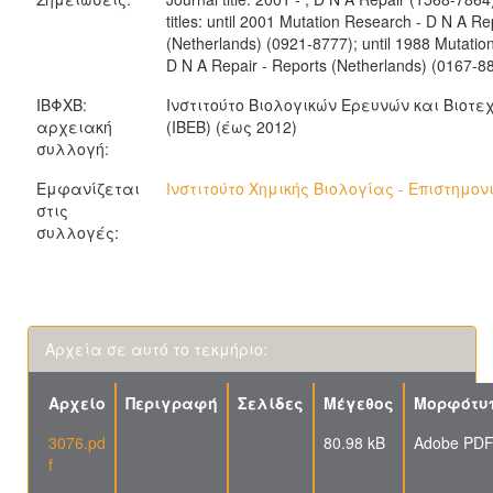
titles: until 2001 Mutation Research - D N A Re
(Netherlands) (0921-8777); until 1988 Mutatio
D N A Repair - Reports (Netherlands) (0167-8
ΙΒΦΧΒ:
Ινστιτούτο Βιολογικών Ερευνών και Βιοτ
αρχειακή
(ΙΒΕΒ) (έως 2012)
συλλογή:
Εμφανίζεται
Ινστιτούτο Χημικής Βιολογίας - Επιστημον
στις
συλλογές:
Αρχεία σε αυτό το τεκμήριο:
Αρχείο
Περιγραφή
Σελίδες
Μέγεθος
Μορφότυ
3076.pd
80.98 kB
Adobe PD
f