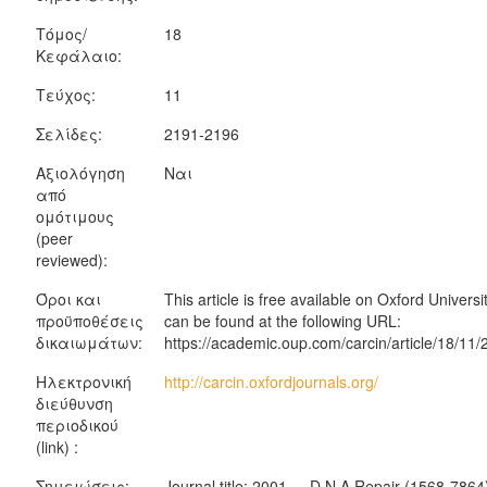
Τόμος/
18
Κεφάλαιο:
Τεύχος:
11
Σελίδες:
2191-2196
Αξιολόγηση
Ναι
από
ομότιμους
(peer
reviewed):
Όροι και
This article is free available on Oxford Univers
προϋποθέσεις
can be found at the following URL:
δικαιωμάτων:
https://academic.oup.com/carcin/article/18/1
Ηλεκτρονική
http://carcin.oxfordjournals.org/
διεύθυνση
περιοδικού
(link) :
Σημειώσεις:
Journal title: 2001 - , D N A Repair (1568-786