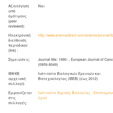
Αξιολόγηση
Ναι
από
ομότιμους
(peer
reviewed):
Ηλεκτρονική
http://www.sciencedirect.com/science/journal
διεύθυνση
περιοδικού
(link) :
Σημειώσεις:
Journal title: 1990- , European Journal of Canc
(0959-8049)
ΙΒΦΧΒ:
Ινστιτούτο Βιολογικών Ερευνών και
αρχειακή
Βιοτεχνολογίας (ΙΒΕΒ) (έως 2012)
συλλογή:
Εμφανίζεται
Ινστιτούτο Χημικής Βιολογίας - Επιστημον
στις
έργο
συλλογές: