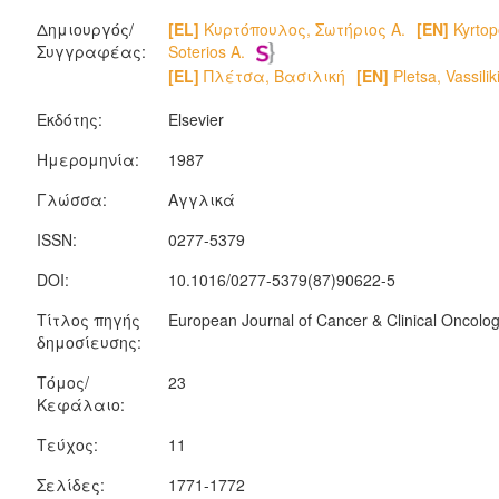
Δημιουργός/
[EL]
Κυρτόπουλος, Σωτήριος Α.
[EN]
Kyrtop
Συγγραφέας:
Soterios A.
[EL]
Πλέτσα, Βασιλική
[EN]
Pletsa, Vassilik
Εκδότης:
Elsevier
Ημερομηνία:
1987
Γλώσσα:
Αγγλικά
ISSN:
0277-5379
DOI:
10.1016/0277-5379(87)90622-5
Τίτλος πηγής
European Journal of Cancer & Clinical Oncolo
δημοσίευσης:
Τόμος/
23
Κεφάλαιο:
Τεύχος:
11
Σελίδες:
1771-1772