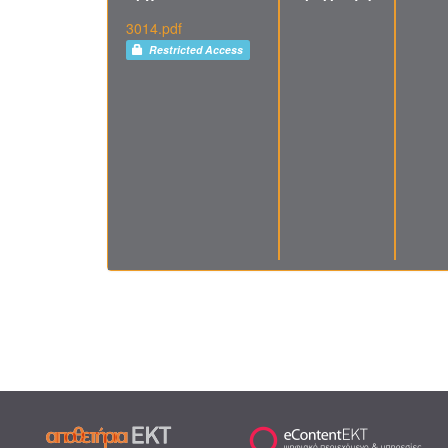
3014.pdf
Restricted Access