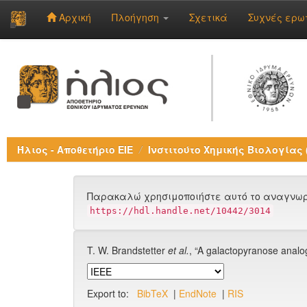
Αρχική
Πλοήγηση
Σχετικά
Συχνές ερω
Skip
navigation
Ήλιος - Αποθετήριο ΕΙΕ
Ινστιτούτο Χημικής Βιολογίας (
Παρακαλώ χρησιμοποιήστε αυτό το αναγνωρι
https://hdl.handle.net/10442/3014
T. W. Brandstetter
et al.
, “A galactopyranose analo
Export to:
BibTeX
|
EndNote
|
RIS