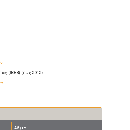
66
ας (ΙΒΕΒ) (έως 2012)
γο
Άδεια