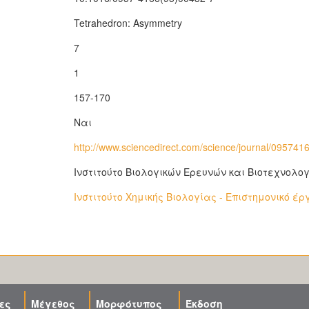
Tetrahedron: Asymmetry
7
1
157-170
Ναι
http://www.sciencedirect.com/science/journal/095741
Ινστιτούτο Βιολογικών Ερευνών και Βιοτεχνολογί
Ινστιτούτο Χημικής Βιολογίας - Επιστημονικό έρ
ες
Μέγεθος
Μορφότυπος
Έκδοση