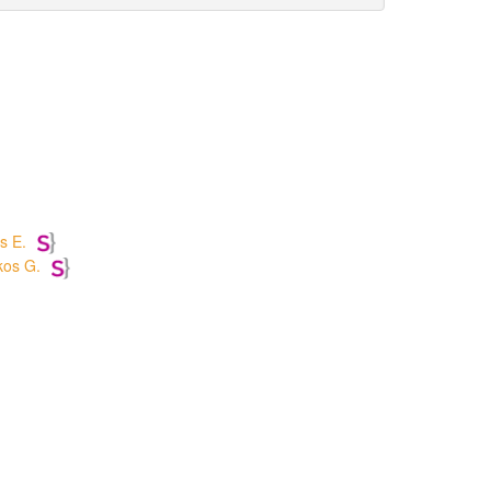
s E.
kos G.