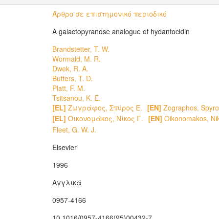
Άρθρο σε επιστημονικό περιοδικό
A galactopyranose analogue of hydantocidin
Brandstetter, T. W.
Wormald, M. R.
Dwek, R. A.
Butters, T. D.
Platt, F. M.
Tsitsanou, K. E.
[EL]
Ζωγράφος, Σπύρος Ε.
[EN]
Zographos, Spyro
[EL]
Οικονομάκος, Νίκος Γ.
[EN]
Oikonomakos, Ni
Fleet, G. W. J.
Elsevier
1996
Αγγλικά
0957-4166
10.1016/0957-4166(95)00432-7