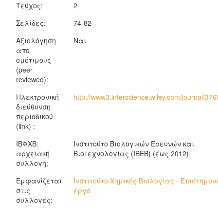
Τεύχος:
2
Σελίδες:
74-82
Αξιολόγηση
Ναι
από
ομότιμους
(peer
reviewed):
Ηλεκτρονική
http://www3.interscience.wiley.com/journal/3
διεύθυνση
περιοδικού
(link) :
ΙΒΦΧΒ:
Ινστιτούτο Βιολογικών Ερευνών και
αρχειακή
Βιοτεχνολογίας (ΙΒΕΒ) (έως 2012)
συλλογή:
Εμφανίζεται
Ινστιτούτο Χημικής Βιολογίας - Επιστημον
στις
έργο
συλλογές: