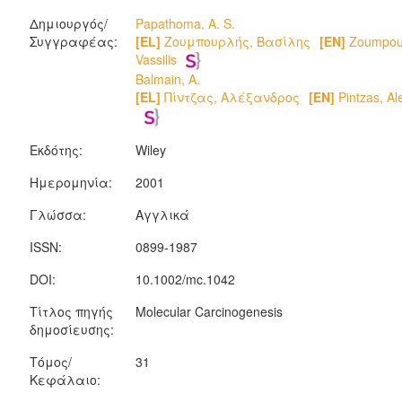
Δημιουργός/
Papathoma, A. S.
Συγγραφέας:
[EL]
Ζουμπουρλής, Βασίλης
[EN]
Zoumpour
Vassilis
Balmain, A.
[EL]
Πίντζας, Αλέξανδρος
[EN]
Pintzas, Al
Εκδότης:
Wiley
Ημερομηνία:
2001
Γλώσσα:
Αγγλικά
ISSN:
0899-1987
DOI:
10.1002/mc.1042
Τίτλος πηγής
Molecular Carcinogenesis
δημοσίευσης:
Τόμος/
31
Κεφάλαιο: