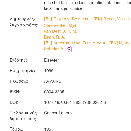
mice but fails to induce somatic mutations in 
lacZ transgenic mice
Δημιουργός/
[EL]
Πλέτσα, Βασιλική
[EN]
Pletsa, Vassilik
Συγγραφέας:
Steenwinkel, Mjst
van Delft, J. H. M.
Baan, R. A.
[EL]
Κυρτόπουλος, Σωτήριος Α.
[EN]
Kyrtop
Soterios A.
Εκδότης:
Elsevier
Ημερομηνία:
1999
Γλώσσα:
Αγγλικά
ISSN:
0304-3835
DOI:
10.1016/s0304-3835(98)00262-6
Τίτλος πηγής
Cancer Letters
δημοσίευσης:
Τόμος/
135