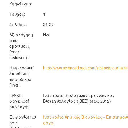
Κεφάλαιο:
Τεύχος:
1
Σελίδες:
21-27
Αξιολόγηση
Ναι
από
ομότιμους
(peer
reviewed):
Ηλεκτρονική
http://www.sciencedirect.com/science/journal
διεύθυνση
περιοδικού
(link) :
ΙΒΦΧΒ:
Ινστιτούτο Βιολογικών Ερευνών και
αρχειακή
Βιοτεχνολογίας (ΙΒΕΒ) (έως 2012)
συλλογή:
Εμφανίζεται
Ινστιτούτο Χημικής Βιολογίας - Επιστημον
στις
έργο