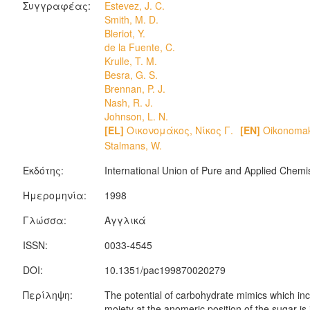
Συγγραφέας:
Estevez, J. C.
Smith, M. D.
Bleriot, Y.
de la Fuente, C.
Krulle, T. M.
Besra, G. S.
Brennan, P. J.
Nash, R. J.
Johnson, L. N.
[EL]
Οικονομάκος, Νίκος Γ.
[EN]
Oikonomak
Stalmans, W.
Εκδότης:
International Union of Pure and Applied Chemi
Ημερομηνία:
1998
Γλώσσα:
Αγγλικά
ISSN:
0033-4545
DOI:
10.1351/pac199870020279
Περίληψη:
The potential of carbohydrate mimics which in
moiety at the anomeric position of the sugar is 