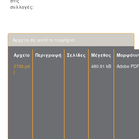
στις
συλλογές:
Αρχεία σε αυτό το τεκμήριο:
Αρχείο
Περιγραφή
Σελίδες
Μέγεθος
Μορφότυ
2788.pd
480.91 kB
Adobe PD
f