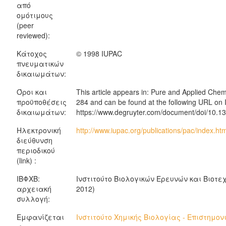
από
ομότιμους
(peer
reviewed):
Κάτοχος
© 1998 IUPAC
πνευματικών
δικαιωμάτων:
Όροι και
This article appears in: Pure and Applied Che
προϋποθέσεις
284 and can be found at the following URL on
δικαιωμάτων:
https://www.degruyter.com/document/doi/10.
Ηλεκτρονική
http://www.iupac.org/publications/pac/index.htm
διεύθυνση
περιοδικού
(link) :
ΙΒΦΧΒ:
Ινστιτούτο Βιολογικών Ερευνών και Βιοτε
αρχειακή
2012)
συλλογή:
Εμφανίζεται
Ινστιτούτο Χημικής Βιολογίας - Επιστημον