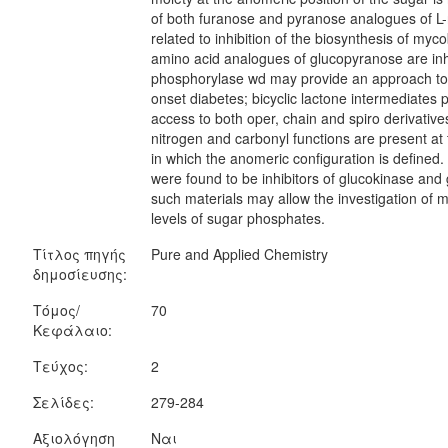
of both furanose and pyranose analogues of L
related to inhibition of the biosynthesis of myc
amino acid analogues of glucopyranose are inh
phosphorylase wd may provide an approach to t
onset diabetes; bicyclic lactone intermediates p
access to both oper, chain and spiro derivative
nitrogen and carbonyl functions are present at
in which the anomeric configuration is defined
were found to be inhibitors of glucokinase an
such materials may allow the investigation of m
levels of sugar phosphates.
Τίτλος πηγής
Pure and Applied Chemistry
δημοσίευσης:
Τόμος/
70
Κεφάλαιο:
Τεύχος:
2
Σελίδες:
279-284
Αξιολόγηση
Ναι