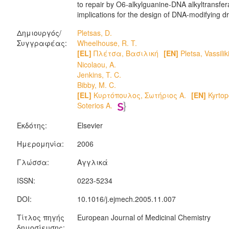
to repair by O6-alkylguanine-DNA alkyltransfer
implications for the design of DNA-modifying d
Δημιουργός/
Pletsas, D.
Συγγραφέας:
Wheelhouse, R. T.
[EL]
Πλέτσα, Βασιλική
[EN]
Pletsa, Vassilik
Nicolaou, A.
Jenkins, T. C.
Bibby, M. C.
[EL]
Κυρτόπουλος, Σωτήριος Α.
[EN]
Kyrtop
Soterios A.
Εκδότης:
Elsevier
Ημερομηνία:
2006
Γλώσσα:
Αγγλικά
ISSN:
0223-5234
DOI:
10.1016/j.ejmech.2005.11.007
Τίτλος πηγής
European Journal of Medicinal Chemistry
δημοσίευσης: