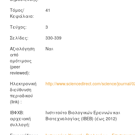
Τόμος/
41
Κεφάλαιο:
Τεύχος:
3
Σελίδες:
330-339
Αξιολόγηση
Ναι
από
ομότιμους
(peer
reviewed):
Ηλεκτρονική
http://www.sciencedirect.com/science/journal
διεύθυνση
περιοδικού
(link) :
ΙΒΦΧΒ:
Ινστιτούτο Βιολογικών Ερευνών και
αρχειακή
Βιοτεχνολογίας (ΙΒΕΒ) (έως 2012)
συλλογή: