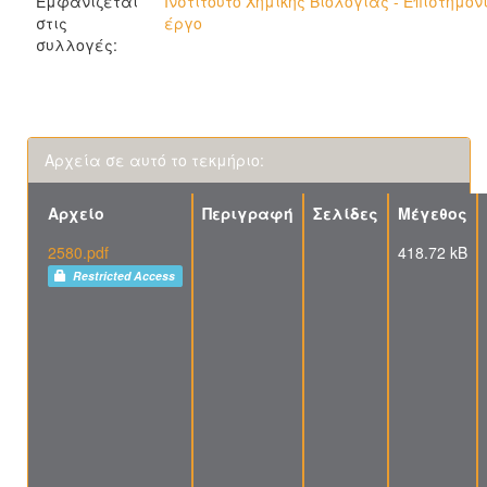
Εμφανίζεται
Ινστιτούτο Χημικής Βιολογίας - Επιστημον
στις
έργο
συλλογές:
Αρχεία σε αυτό το τεκμήριο:
Αρχείο
Περιγραφή
Σελίδες
Μέγεθος
2580.pdf
418.72 kB
Restricted Access