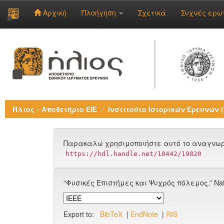
Αρχική
Πλοήγηση
Σχετικά
Συχνές ερω
Skip
navigation
Ήλιος - Αποθετήριο ΕΙΕ
Ινστιτούτο Ιστορικών Ερευνών (Ι
Παρακαλώ χρησιμοποιήστε αυτό το αναγνωρι
https://hdl.handle.net/10442/19820
“Φυσικές Επιστήμες και Ψυχρός πόλεμος.” Nationa
Export to:
BibTeX
|
EndNote
|
RIS