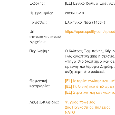
Εκδότης:
[EL]
Εθνικό Ίδρυμα Ερευνών.
Ημερομηνία:
2026-03-10
Γλώσσα :
Ελληνικά Νέα (1453- )
Url
https://open.spotify.com/epi
οπτικοακουστικού
αρχείου:
Περίληψη :
Ο Κώστας Ταμπάκης, Κύριος
Πώς αναπτύχτηκε η σεισμολ
«πήγα στο διάστημα και δεν
ερευνητικό ίδρυμα Δημόκρι
συζητάμε στο podcast.
Θεματική
[EL]
Ιστορία γνώσης και μά
κατηγορία:
[EL]
Πολιτική και διπλωματ
[EL]
Στρατιωτική και ναυτικ
Λέξεις-Κλειδιά:
Ψυχρός πόλεμος
2ος Παγκόσμιος πολέμος
ΝΑΤΟ