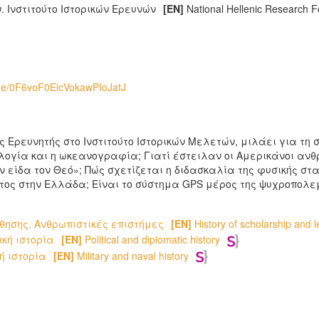
 Ινστιτούτο Ιστορικών Ερευνών
[EN]
National Hellenic Research Fo
sode/0F6voF0EicVokawPIoJatJ
 Ερευνητής στο Ινστιτούτο Ιστορικών Μελετών, μιλάει για τη
ογία και η ωκεανογραφία; Γιατί έστειλαν οι Αμερικάνοι ανθρ
 είδα τον Θεό»; Πώς σχετίζεται η διδασκαλία της φυσικής στα
τος στην Ελλάδα; Είναι το σύστημα GPS μέρος της ψυχροπολεμ
θησης. Ανθρωπιστικές επιστήμες
[EN]
History of scholarship and 
ική ιστορία
[EN]
Political and diplomatic history
ή ιστορία
[EN]
Military and naval history