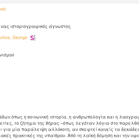
ικό
ένας ιστοριογραφικός άγνωστος
chos, George
νισμού
δων όπως η κοινωνική ιστορία, η ανθρωπολογία και η λαογρα
τίες, το ζήτημα της θήρας –όπως λεγόταν λόγια στο παρελθόν–
ι για μία παράλειψη αλλόκοτη, αν σκεφτεί κανείς τα δεκάδε
ές πρακτικές της υπαίθρου. Από τη λαϊκή δόμηση και την υφα