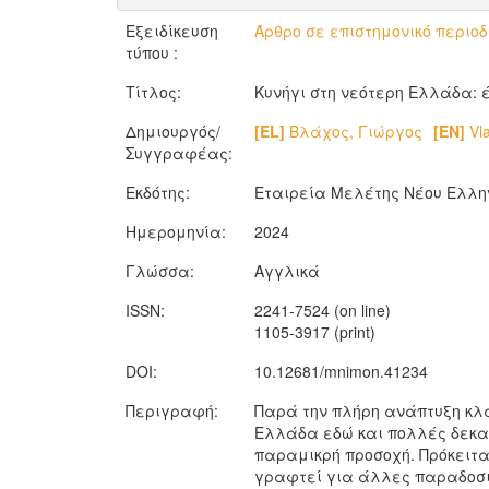
Εξειδίκευση
Άρθρο σε επιστημονικό περιοδ
τύπου :
Τίτλος:
Κυνήγι στη νεότερη Ελλάδα: 
Δημιουργός/
[EL]
Βλάχος, Γιώργος
[EN]
Vla
Συγγραφέας:
Εκδότης:
Εταιρεία Μελέτης Νέου Ελλη
Ημερομηνία:
2024
Γλώσσα:
Αγγλικά
ISSN:
2241-7524 (on line)
1105-3917 (print)
DOI:
10.12681/mnimon.41234
Περιγραφή:
Παρά την πλήρη ανάπτυξη κλά
Ελλάδα εδώ και πολλές δεκαε
παραμικρή προσοχή. Πρόκειτα
γραφτεί για άλλες παραδοσιακ