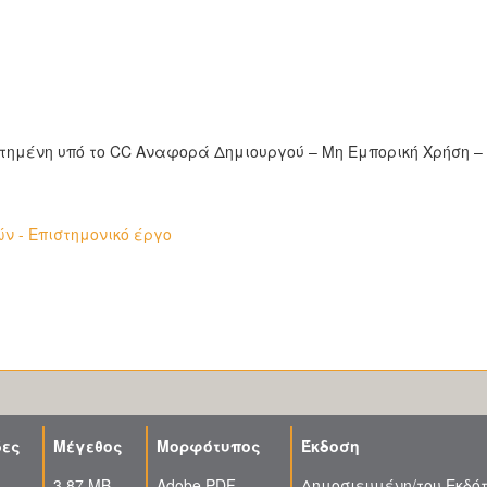
οτημένη υπό το CC Αναφορά Δημιουργού – Μη Εμπορική Χρήση –
 - Επιστημονικό έργο
δες
Μέγεθος
Μορφότυπος
Έκδοση
3.87 MB
Adobe PDF
Δημοσιευμένη/του Εκδό