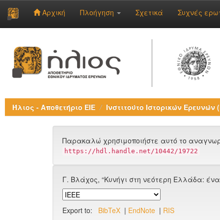
Αρχική
Πλοήγηση
Σχετικά
Συχνές ερω
Skip
navigation
Ήλιος - Αποθετήριο ΕΙΕ
Ινστιτούτο Ιστορικών Ερευνών (Ι
Παρακαλώ χρησιμοποιήστε αυτό το αναγνωρι
https://hdl.handle.net/10442/19722
Γ. Βλάχος, “Κυνήγι στη νεότερη Ελλάδα: έν
Export to:
BibTeX
|
EndNote
|
RIS