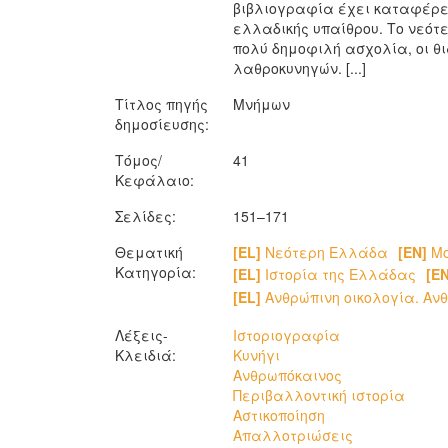
βιβλιογραφία έχει καταφέρει
ελλαδικής υπαίθρου. Το νεότε
πολύ δημοφιλή ασχολία, οι θι
λαθροκυνηγών. [...]
Τίτλος πηγής
Μνήμων
δημοσίευσης:
Τόμος/
41
Κεφάλαιο:
Σελίδες:
151–171
Θεματική
[EL]
Νεότερη Ελλάδα
[EN]
Mo
Κατηγορία:
[EL]
Ιστορία της Ελλάδας
[EN
[EL]
Ανθρώπινη οικολογία. Α
Λέξεις-
Ιστοριογραφία
Κλειδιά:
Κυνήγι
Ανθρωπόκαινος
Περιβαλλοντική ιστορία
Αστικοποίηση
Απαλλοτριώσεις