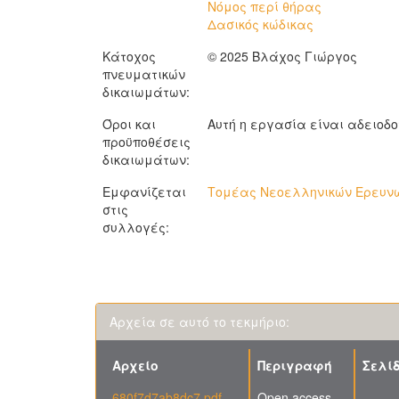
Νόμος περί θήρας
Δασικός κώδικας
Κάτοχος
© 2025 Βλάχος Γιώργος
πνευματικών
δικαιωμάτων:
Όροι και
Αυτή η εργασία είναι αδειοδ
προϋποθέσεις
δικαιωμάτων:
Εμφανίζεται
Τομέας Νεοελληνικών Ερευνών
στις
συλλογές:
Αρχεία σε αυτό το τεκμήριο:
Αρχείο
Περιγραφή
Σελί
680f7d7ab8dc7.pdf
Open access