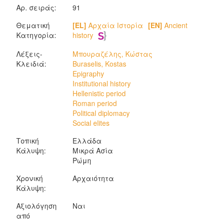
Αρ. σειράς:
91
Θεματική
[EL]
Αρχαία Ιστορία
[EN]
Ancient
Κατηγορία:
history
Λέξεις-
Μπουραζέλης, Κώστας
Κλειδιά:
Buraselis, Kostas
Epigraphy
Institutional history
Hellenistic period
Roman period
Political diplomacy
Social elites
Τοπική
Ελλάδα
Κάλυψη:
Μικρά Ασία
Ρώμη
Χρονική
Αρχαιότητα
Κάλυψη:
Αξιολόγηση
Ναι
από