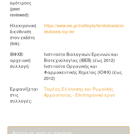
ομότιμους
(peer
reviewed):
Ηλεκτρονική
https://www.eie.gr/institoyta/iie/ekdoseis/oi-
διεύθυνση
ekdoseis-toy-iie/
στον εκδότη
(link):
ΙΒΦΧΒ:
Ινστιτούτο Βιολογικών Ερευνών και
αρχειακή
Βιοτεχνολογίας (ΙΒΕΒ) (έως 2012)
συλλογή:
Ινστιτούτο Οργανικής και
Φαρμακευτικής Χημείας (ΙΟΦΧ) (έως
2012)
Εμφανίζεται
Τομέας Ελληνικής και Ρωμαϊκής
στις
Αρχαιότητας - Επιστημονικό έργο
συλλογές:
Αρχεία σε αυτό το τεκμήριο: