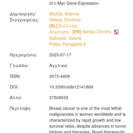
of c-Myc Gene Expression
Δημιουργός/
Michail, Artemis
Συγγραφέας:
Gkikas, Dimitrios
[EL]
Στέλλας,
Δημήτρης
[EN]
Stellas, Dimitris
Kaltezioti, Valeria
Politis, Panagiotis K
Ημερομηνία:
2023-07-17
Γλώσσα:
Αγγλικά
ISSN:
2073-4409
DOI:
10.3390/cells12141869
Άλλο:
37508533
Περίληψη:
Breast cancer is one of the most lethal
malignancies in women worldwide and is
characterized by rapid growth and low
survival rates, despite advances in tumor
biology and therapies. Novel therapeutic