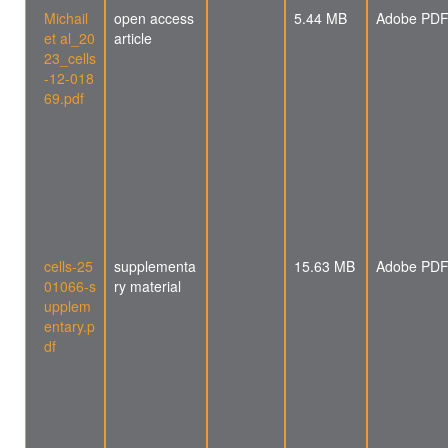
Michail
open access
5.44 MB
Adobe PD
et al_20
article
23_cells
-12-018
69.pdf
cells-25
supplementa
15.63 MB
Adobe PD
01066-s
ry material
upplem
entary.p
df