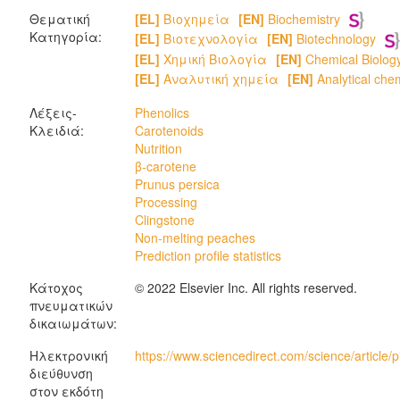
Θεματική
[EL]
Βιοχημεία
[EN]
Biochemistry
Κατηγορία:
[EL]
Βιοτεχνολογία
[EN]
Biotechnology
[EL]
Χημική Βιολογία
[EN]
Chemical Biolog
[EL]
Αναλυτική χημεία
[EN]
Analytical chem
Λέξεις-
Phenolics
Κλειδιά:
Carotenoids
Nutrition
β-carotene
Prunus persica
Processing
Clingstone
Non-melting peaches
Prediction profile statistics
Κάτοχος
© 2022 Elsevier Inc. All rights reserved.
πνευματικών
δικαιωμάτων:
Ηλεκτρονική
https://www.sciencedirect.com/science/articl
διεύθυνση
στον εκδότη