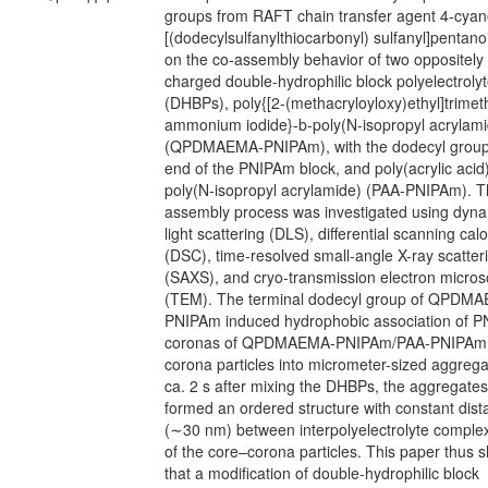
groups from RAFT chain transfer agent 4-cyan
[(dodecylsulfanylthiocarbonyl) sulfanyl]pentano
on the co-assembly behavior of two oppositely
charged double-hydrophilic block polyelectroly
(DHBPs), poly{[2-(methacryloyloxy)ethyl]trimet
ammonium iodide}-b-poly(N-isopropyl acrylami
(QPDMAEMA-PNIPAm), with the dodecyl group 
end of the PNIPAm block, and poly(acrylic acid
poly(N-isopropyl acrylamide) (PAA-PNIPAm). T
assembly process was investigated using dyn
light scattering (DLS), differential scanning cal
(DSC), time-resolved small-angle X-ray scatter
(SAXS), and cryo-transmission electron micro
(TEM). The terminal dodecyl group of QPDM
PNIPAm induced hydrophobic association of 
coronas of QPDMAEMA-PNIPAm/PAA-PNIPAm 
corona particles into micrometer-sized aggrega
ca. 2 s after mixing the DHBPs, the aggregates
formed an ordered structure with constant dis
(∼30 nm) between interpolyelectrolyte comple
of the core–corona particles. This paper thus 
that a modification of double-hydrophilic block