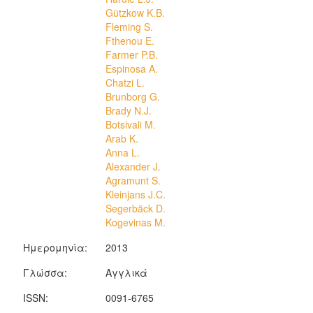
Gützkow K.B.
Fleming S.
Fthenou E.
Farmer P.B.
Espinosa A.
Chatzi L.
Brunborg G.
Brady N.J.
Botsivali M.
Arab K.
Anna L.
Alexander J.
Agramunt S.
Kleinjans J.C.
Segerbäck D.
Kogevinas M.
Ημερομηνία:
2013
Γλώσσα:
Αγγλικά
ISSN:
0091-6765