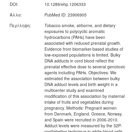
DOI:
10.1289/ehp.1206333
Άλλο:
PubMed ID: 23906905
Περίληψη:
Tobacco-smoke, airborne, and dietary
exposures to polycyclic aromatic
hydrocarbons (PAHs) have been
associated with reduced prenatal growth.
Evidence from biomarker-based studies of
low-exposed populations is limited. Bulky
DNA adducts in cord blood reflect the
prenatal effective dose to several genotoxic
agents including PAHs. Objectives: We
estimated the association between bulky
DNA adduct levels and birth weight in a
multicenter study and examined
modification of this association by maternal
intake of fruits and vegetables during
pregnancy. Methods: Pregnant women
from Denmark, England, Greece, Norway,
and Spain were recruited in 2006-2010.
Adduct levels were measured by the 32P-
postlabeling technique in white blood cells