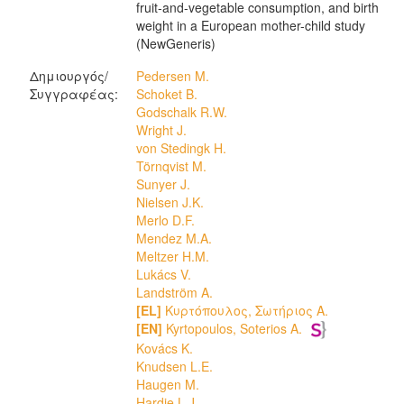
fruit-and-vegetable consumption, and birth
weight in a European mother-child study
(NewGeneris)
Δημιουργός/
Pedersen M.
Συγγραφέας:
Schoket B.
Godschalk R.W.
Wright J.
von Stedingk H.
Törnqvist M.
Sunyer J.
Nielsen J.K.
Merlo D.F.
Mendez M.A.
Meltzer H.M.
Lukács V.
Landström A.
[EL]
Κυρτόπουλος, Σωτήριος Α.
[EN]
Kyrtopoulos, Soterios A.
Kovács K.
Knudsen L.E.
Haugen M.
Hardie L.J.