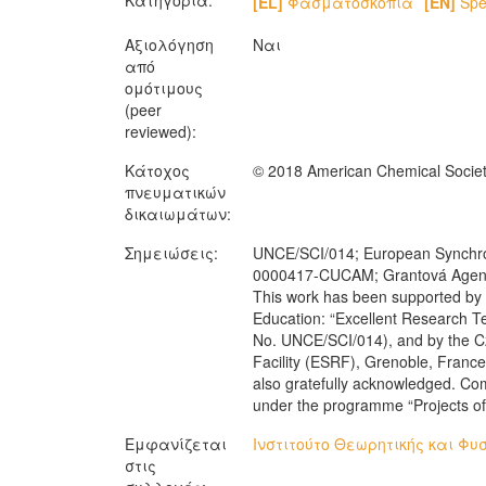
Κατηγορία:
[EL]
Φασματοσκοπία
[EN]
Spe
Αξιολόγηση
Ναι
από
ομότιμους
(peer
reviewed):
Κάτοχος
© 2018 American Chemical Societ
πνευματικών
δικαιωμάτων:
Σημειώσεις:
UNCE/SCI/014; European Synchrotr
0000417-CUCAM; Grantová Agent
This work has been supported by 
Education: “Excellent Research 
No. UNCE/SCI/014), and by the C
Facility (ESRF), Grenoble, France
also gratefully acknowledged. C
under the programme “Projects of
Εμφανίζεται
Ινστιτούτο Θεωρητικής και Φυσ
στις