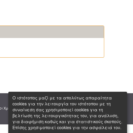
Ο ιστότοπος μαζί με τα απολύτως απαραίτητα
cookies για την λειτουργία του ιστότοπου με τη
|
|
οι Χρήσης
Πνευματική Ιδιοκτησία
Copyright © 2026 ΕΙΕ
συναίνεση σας χρησιμοποιεί cookies για τη
βελτίωση της λειτουργικότητας του, για ανάλυση,
για διαφήμιση καθώς και για στατιστικούς σκοπούς.
Επίσης χρησιμοποιεί cookies για την ασφάλειά του.