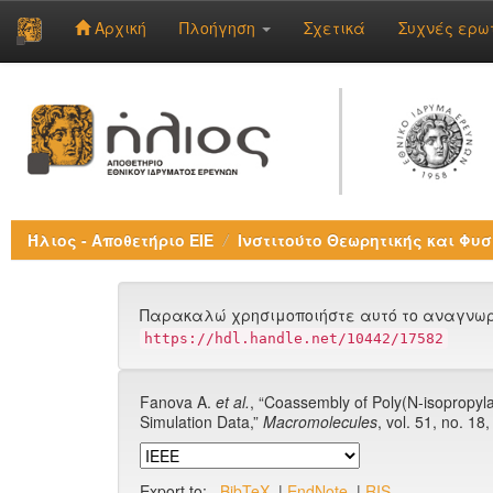
Αρχική
Πλοήγηση
Σχετικά
Συχνές ερω
Skip
navigation
Ήλιος - Αποθετήριο ΕΙΕ
Ινστιτούτο Θεωρητικής και Φυσ
Παρακαλώ χρησιμοποιήστε αυτό το αναγνωρι
https://hdl.handle.net/10442/17582
Fanova A.
et al.
, “Coassembly of Poly(N-isopropyla
Simulation Data,”
Macromolecules
, vol. 51, no. 1
Export to:
BibTeX
|
EndNote
|
RIS