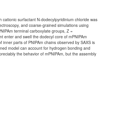
 cationic surfactant N-dodecylpyridinium chloride was
spectroscopy, and coarse-grained simulations using
mPNIPAm terminal carboxylate groups, Z =
tant enter and swell the dodecyl core of mPNIPAm
e of inner parts of PNIPAm chains observed by SAXS is
rained model can account for hydrogen bonding and
appreciably the behavior of mPNIPAm, but the assembly