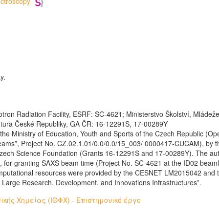
ctroscopy
y.
on Radiation Facility, ESRF: SC-4621; Ministerstvo Školství, Mládež
ura České Republiky, GA ČR: 16-12291S, 17-00289Y
the Ministry of Education, Youth and Sports of the Czech Republic 
Teams”, Project No. CZ.02.1.01/0.0/0.0/15_003/ 0000417-CUCAM), by 
zech Science Foundation (Grants 16-12291S and 17-00289Y). The aut
, for granting SAXS beam time (Project No. SC-4621 at the ID02 beamlin
omputational resources were provided by the CESNET LM2015042 and t
 Large Research, Development, and Innovations Infrastructures”.
ικής Χημείας (ΙΘΦΧ) - Επιστημονικό έργο