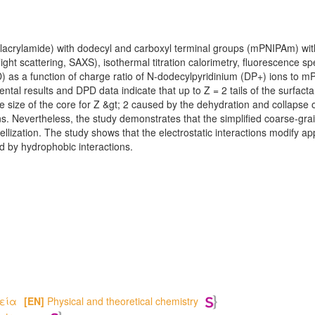
ylacrylamide) with dodecyl and carboxyl terminal groups (mPNIPAm) with
light scattering, SAXS), isothermal titration calorimetry, fluorescence 
D) as a function of charge ratio of N-dodecylpyridinium (DP+) ions to 
ntal results and DPD data indicate that up to Z = 2 tails of the surfac
the size of the core for Z &gt; 2 caused by the dehydration and collaps
s. Nevertheless, the study demonstrates that the simplified coarse-g
llization. The study shows that the electrostatic interactions modify 
ed by hydrophobic interactions.
μεία
[EN]
Physical and theoretical chemistry