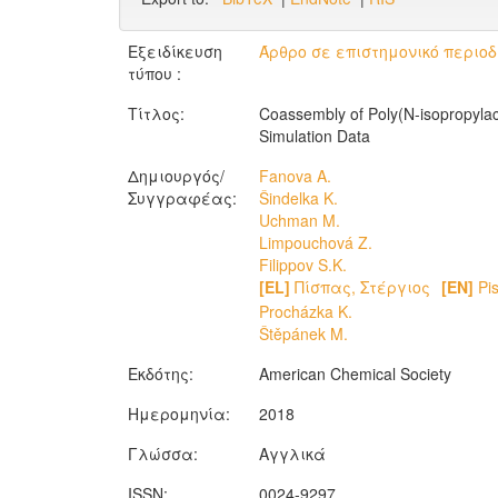
Εξειδίκευση
Άρθρο σε επιστημονικό περιοδ
τύπου :
Τίτλος:
Coassembly of Poly(N-isopropylac
Simulation Data
Δημιουργός/
Fanova A.
Συγγραφέας:
Šindelka K.
Uchman M.
Limpouchová Z.
Filippov S.K.
[EL]
Πίσπας, Στέργιος
[EN]
Pis
Procházka K.
Štěpánek M.
Εκδότης:
American Chemical Society
Ημερομηνία:
2018
Γλώσσα:
Αγγλικά
ISSN:
0024-9297