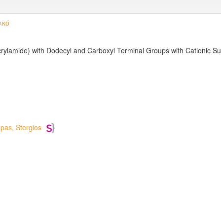
ικό
rylamide) with Dodecyl and Carboxyl Terminal Groups with Cationic Sur
pas, Stergios