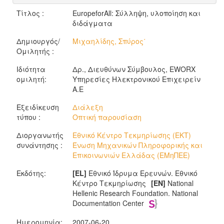
Τίτλος :
EuropeforAll: Σύλληψη, υλοποίηση και
διδάγματα
Δημιουργός/
Μιχαηλίδης, Σπύρος΄
Ομιλητής :
Ιδιότητα
Δρ., Διευθύνων Σύμβουλος, EWORX
ομιλητή:
Υπηρεσίες Ηλεκτρονικού Επιχειρείν
Α.Ε
Εξειδίκευση
Διάλεξη
τύπου :
Οπτική παρουσίαση
Διοργανωτής
Εθνικό Κέντρο Τεκμηρίωσης (ΕΚΤ)
συνάντησης :
Ένωση Μηχανικών Πληροφορικής και
Επικοινωνιών Ελλάδας (ΕΜηΠΕΕ)
Εκδότης:
[EL]
Εθνικό Ίδρυμα Ερευνών. Εθνικό
Κέντρο Τεκμηρίωσης
[EN]
National
Hellenic Research Foundation. National
Documentation Center
Ημερομηνία:
2007-06-20