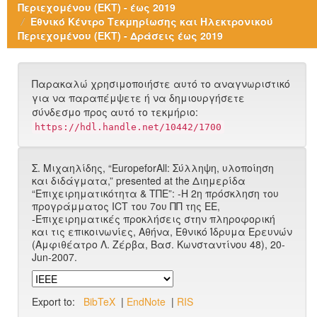
Περιεχομένου (ΕΚΤ) - έως 2019
Εθνικό Κέντρο Τεκμηρίωσης και Ηλεκτρονικού
Περιεχομένου (ΕΚΤ) - Δράσεις έως 2019
Παρακαλώ χρησιμοποιήστε αυτό το αναγνωριστικό
για να παραπέμψετε ή να δημιουργήσετε
σύνδεσμο προς αυτό το τεκμήριο:
https://hdl.handle.net/10442/1700
Σ. Μιχαηλίδης, “EuropeforAll: Σύλληψη, υλοποίηση
και διδάγματα,” presented at the Διημερίδα
“Επιχειρηματικότητα & ΤΠΕ”: -Η 2η πρόσκληση του
προγράμματος ICT του 7ου ΠΠ της ΕΕ,
-Επιχειρηματικές προκλήσεις στην πληροφορική
και τις επικοινωνίες, Αθήνα, Εθνικό Ίδρυμα Ερευνών
(Αμφιθέατρο Λ. Ζέρβα, Bασ. Κωνσταντίνου 48), 20-
Jun-2007.
Export to:
BibTeX
|
EndNote
|
RIS