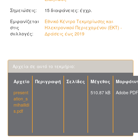
Σημειώσεις:
15 διαφάνειες: έγχρ.
Εμφανίζεται
Εθνικό Κέντρο Τεκμηρίωσης και
στις
Ηλεκτρονικού Περιεχομένου (ΕΚΤ) -
συλλογές:
Δράσεις έως 2019
Αρχεία σε αυτό το τεκμήριο:
Αρχείο
Περιγραφή
Σελίδες
Μέγεθος
Μορφότυ
present
510.87 kB
Adobe PD
ation_s
mihailidi
s.pdf