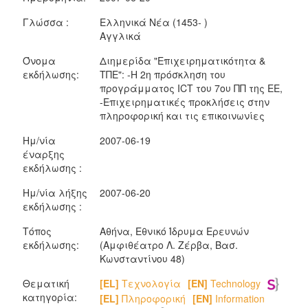
Γλώσσα :
Ελληνικά Νέα (1453- )
Αγγλικά
Όνομα
Διημερίδα "Επιχειρηματικότητα &
εκδήλωσης:
ΤΠΕ": -Η 2η πρόσκληση του
προγράμματος ICT του 7ου ΠΠ της ΕΕ,
-Επιχειρηματικές προκλήσεις στην
πληροφορική και τις επικοινωνίες
Ημ/νία
2007-06-19
έναρξης
εκδήλωσης :
Ημ/νία λήξης
2007-06-20
εκδήλωσης :
Τόπος
Αθήνα, Εθνικό Ίδρυμα Ερευνών
εκδήλωσης:
(Αμφιθέατρο Λ. Ζέρβα, Bασ.
Κωνσταντίνου 48)
Θεματική
[EL]
Τεχνολογία
[EN]
Technology
κατηγορία:
[EL]
Πληροφορική
[EN]
Information