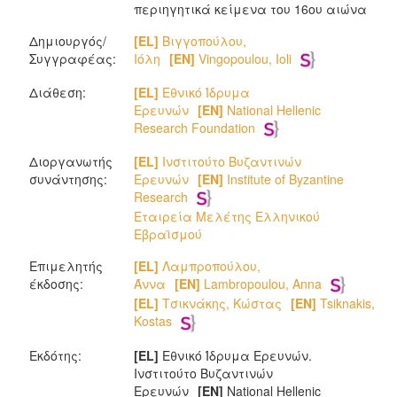
περιηγητικά κείμενα του 16ου αιώνα
Δημιουργός/
[EL]
Βιγγοπούλου,
Συγγραφέας:
Ιόλη
[EN]
Vingopoulou, Ioli
Διάθεση:
[EL]
Εθνικό Ίδρυμα
Ερευνών
[EN]
National Hellenic
Research Foundation
Διοργανωτής
[EL]
Ινστιτούτο Βυζαντινών
συνάντησης:
Ερευνών
[EN]
Institute of Byzantine
Research
Εταιρεία Μελέτης Ελληνικού
Εβραϊσμού
Επιμελητής
[EL]
Λαμπροπούλου,
έκδοσης:
Άννα
[EN]
Lambropoulou, Anna
[EL]
Τσικνάκης, Κώστας
[EN]
Tsiknakis,
Kostas
Εκδότης:
[EL]
Εθνικό Ίδρυμα Ερευνών.
Ινστιτούτο Βυζαντινών
Ερευνών
[EN]
National Hellenic