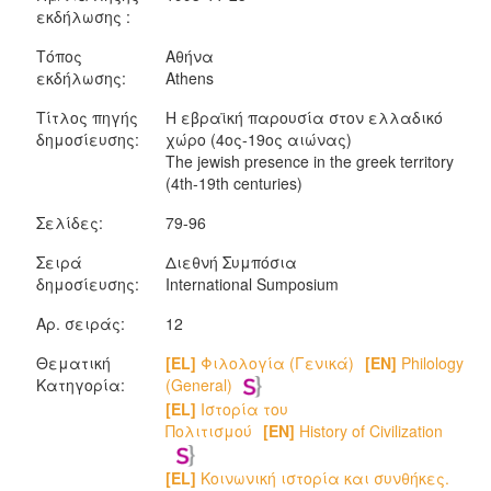
εκδήλωσης :
Τόπος
Αθήνα
εκδήλωσης:
Athens
Τίτλος πηγής
Η εβραϊκή παρουσία στον ελλαδικό
δημοσίευσης:
χώρο (4ος-19ος αιώνας)
The jewish presence in the greek territory
(4th-19th centuries)
Σελίδες:
79-96
Σειρά
Διεθνή Συμπόσια
δημοσίευσης:
International Sumposium
Αρ. σειράς:
12
Θεματική
[EL]
Φιλολογία (Γενικά)
[EN]
Philology
Κατηγορία:
(General)
[EL]
Ιστορία του
Πολιτισμού
[EN]
History of Civilization
[EL]
Κοινωνική ιστορία και συνθήκες.