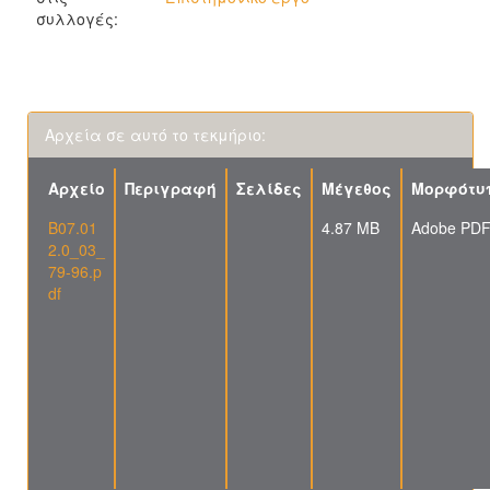
συλλογές:
Αρχεία σε αυτό το τεκμήριο:
Αρχείο
Περιγραφή
Σελίδες
Μέγεθος
Μορφότυ
Β07.01
4.87 MB
Adobe PD
2.0_03_
79-96.p
df