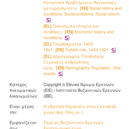
Κοινωνικά προβλήματα. Κοινωνικές
μεταρρυθμίσεις
[EN]
Social history and
conditions. Social problems. Social reform
[EL]
Οικονομική ιστορία και
συνθήκες
[EN]
Economic history and
conditions
[EL]
Τουρκοκρατία, 1453-
1821
[EN]
Turkish rule, 1453-1821
[EL]
Δημογραφία. Πληθυσμός.
Γεγονότα ανθρώπινης
ζωής
[EN]
Demography. Population. Vital
events
Κάτοχος
Copyright © Εθνικό Ίδρυμα Ερευνών
πνευματικών
(ΕΙΕ) / Ινστιτούτο Βυζαντινών Ερευνών
δικαιωμάτων:
(ΙΒΕ)
Είναι μέρος
Η εβραϊκή παρουσία στον ελλαδικό
του:
χώρο (4ος-19ος αι.)
Εμφανίζεται
Τομέας Βυζαντινών Ερευνών -
στις
Επιστημονικό έργο