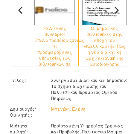
7ο Διεθνές
Οι δημοτικές
Δ
συνέδριο:
βιβλιοθήκες στην
Επαναπροσδιορίζοντας
εποχή του
τις
«Καλλικράτη»: Πώς
προσφερόμενες
η νέα διοικητική
υπηρεσίες των
αρχιτεκτονική της
βιβλιοθηκών σε
αυτοδιοίκησης
περιόδους
επηρεάζει τις
οικονομικής
υπηρεσίες
Τίτλος :
Συνεργασία ιδιωτικού και δημοσίου:
κρίσης: 2η
πληροφόρησης
Το σχήμα διαχείρισης του
Εκδήλωση, 2η
Πολιτιστικού Ιδρύματος Ομίλου
Συνεδρία
Πειραιώς
Δημιουργός/
Μπενέκη, Ελένη
Ομιλητής :
Ιδιότητα
Προϊσταμένη Υπηρεσίας Έρευνας
ομιλητή:
και Προβολής, Πολιτιστικό Ίδρυμα