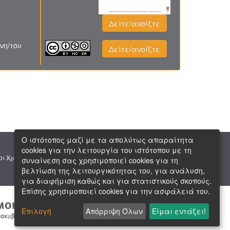
Δείτε/ανοίξτε
νη/του
Δείτε/ανοίξτε
Ο ιστότοπος μαζί με τα απολύτως απαραίτητα
cookies για την λειτουργία του ιστότοπου με τη
|
|
οι Χρήσης
Πνευματική Ιδιοκτησία
Copyright © 2026 ΕΙΕ
συναίνεση σας χρησιμοποιεί cookies για τη
βελτίωση της λειτουργικότητας του, για ανάλυση,
για διαφήμιση καθώς και για στατιστικούς σκοπούς.
Επίσης χρησιμοποιεί cookies για την ασφάλειά του.
Επιλογή
Απόρριψη Όλων
Είμαι εντάξει!