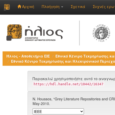
Αρχική
Πλοήγηση
Σχετικά
Συχνές ερω
Skip
navigation
Ήλιος - Αποθετήριο ΕΙΕ
Εθνικό Κέντρο Τεκμηρίωσης και
Εθνικό Κέντρο Τεκμηρίωσης και Ηλεκτρονικού Περιεχο
Παρακαλώ χρησιμοποιήστε αυτό το αναγνωρι
https://hdl.handle.net/10442/16347
N. Houssos, “Grey Literature Repositories and CRI
May-2010.