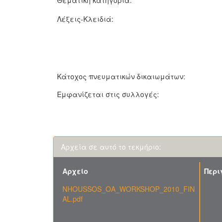
Θεματική κατηγορία:
Λέξεις-Κλειδιά:
Κάτοχος πνευματικών δικαιωμάτων:
Εμφανίζεται στις συλλογές:
Αρχεία σε αυτό το τεκμήριο:
Αρχείο
Περ
NHOUSSOS_OA_WORKSHOP_2010_FIN
AL.pdf