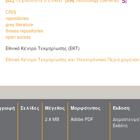
[EL]
Τεχνολογία (Γενικά)
[EN]
Technology (General)
CRIS
repositories
grey literature
theses repositories
open access
Εθνικό Κέντρο Τεκμηρίωσης (ΕΚΤ)
Εθνικό Κέντρο Τεκμηρίωσης και Ηλεκτρονικού Περιεχομένου 
ιγραφή
Σελίδες
Μέγεθος
Μορφότυπος
Έκδοση
2.8 MB
Adobe PDF
Δημοσιευμέ
Εκδότη