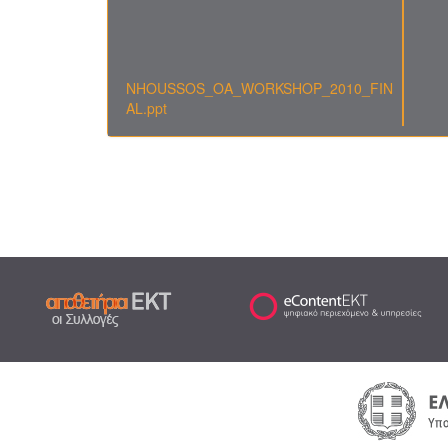
NHOUSSOS_OA_WORKSHOP_2010_FIN
AL.ppt