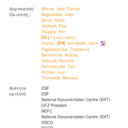
Δημιουργός/
Worms, Jean-Claude
Ομιλητής :
Baginskaite, Julija
Bonis, Vasilis
Vierkant, Paul
Yongjoo, Kim
[EL]
Γεωργιάδης,
Χάρης
[EN]
Georgiadis, Haris
Papadopoulos, Theodoros
Barreneche, Andres
Sobczak, Dominik
Demeranville, Tom
Andrian, Ivan
Thomaidis, Nikolaos
Ιδιότητα
ESF
ομιλητή:
ESF
National Documentation Centre (EKT)
GFZ Potsdam
NEFC
National Documentation Centre (EKT)
GSCO