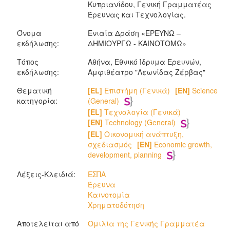
Κυπριανίδου, Γενική Γραμματέας
Έρευνας και Τεχνολογίας.
Όνομα
Ενιαία Δράση «ΕΡΕΥΝΩ –
εκδήλωσης:
ΔΗΜΙΟΥΡΓΩ - ΚΑΙΝΟΤΟΜΩ»
Τόπος
Αθήνα, Εθνικό Ίδρυμα Ερευνών,
εκδήλωσης:
Αμφιθέατρο "Λεωνίδας Ζέρβας"
Θεματική
[EL]
Επιστήμη (Γενικά)
[EN]
Science
κατηγορία:
(General)
[EL]
Τεχνολογία (Γενικά)
[EN]
Technology (General)
[EL]
Οικονομική ανάπτυξη,
σχεδιασμός
[EN]
Economic growth,
development, planning
Λέξεις-Κλειδιά:
ΕΣΠΑ
Έρευνα
Καινοτομία
Χρηματοδότηση
Αποτελείται από
Ομιλία της Γενικής Γραμματέα