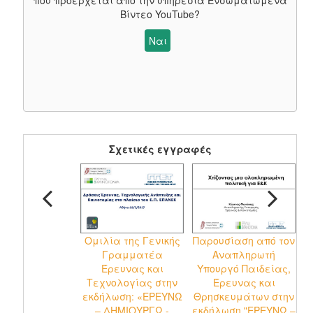
που προέρχεται από την υπηρεσία
Ενσωματωμένα
Βίντεο YouTube
?
Ναι
Σχετικές εγγραφές
Ομιλία της Γενικής
Παρουσίαση από τον
Ο
Γραμματέα
Αναπληρωτή
Έρευνας και
Υπουργό Παιδείας,
Τεχνολογίας στην
Έρευνας και
εκδήλωση: «ΕΡΕΥΝΩ
Θρησκευμάτων στην
– ΔΗΜΙΟΥΡΓΩ -
εκδήλωση "ΕΡΕΥΝΩ –