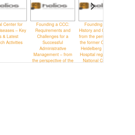
l Center for
Founding a CCC:
Founding a CCC:
Can
iseases – Key
Requirements and
History and Challenges
ex
s & Latest
Challenges for a
from the perspective of
rol
h Activities
Successful
the former CEO of the
Administrative
Heidelberg University
Management – from
Hospital regarding the
the perspective of the
National Center for
Administration of the
Tumor Diseases (NCT)
German Cancer
Research Center
(DKFZ)