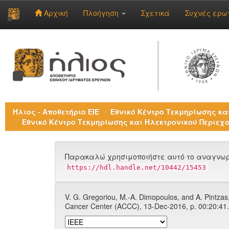
Αρχική
Πλοήγηση
Σχετικά
Συχνές ερω
Skip
navigation
Ήλιος - Αποθετήριο ΕΙΕ
Εθνικό Κέντρο Τεκμηρίωσης και
Εθνικό Κέντρο Τεκμηρίωσης και Ηλεκτρονικού Περιεχο
Παρακαλώ χρησιμοποιήστε αυτό το αναγνωρι
https://hdl.handle.net/10442/15453
V. G. Gregoriou, M.-A. Dimopoulos, and A. Pintz
Cancer Center (ACCC), 13-Dec-2016, p. 00:20:41.