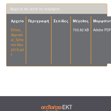
Αρχεία σε αυτό το τεκμήριο:
Αρχείο
Περιγραφή
Σελίδες
Μέγεθος
Μορφότυ
Ethics_
703.82 kB
Adobe PD
Apprais
al_Sche
me-Nov
2015.pd
f