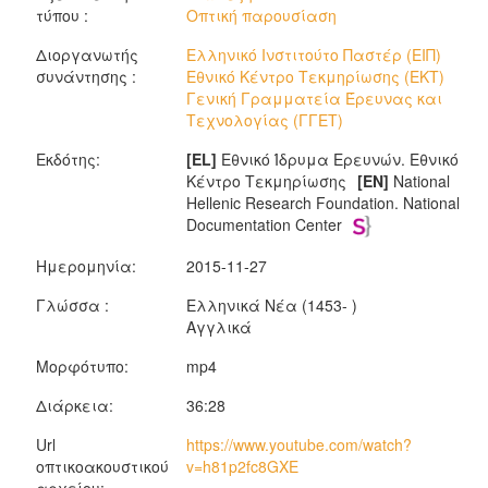
τύπου :
Οπτική παρουσίαση
Διοργανωτής
Ελληνικό Ινστιτούτο Παστέρ (ΕΙΠ)
συνάντησης :
Εθνικό Κέντρο Τεκμηρίωσης (ΕΚΤ)
Γενική Γραμματεία Έρευνας και
Τεχνολογίας (ΓΓΕΤ)
Εκδότης:
[EL]
Εθνικό Ίδρυμα Ερευνών. Εθνικό
Κέντρο Τεκμηρίωσης
[EN]
National
Hellenic Research Foundation. National
Documentation Center
Ημερομηνία:
2015-11-27
Γλώσσα :
Ελληνικά Νέα (1453- )
Αγγλικά
Μορφότυπο:
mp4
Διάρκεια:
36:28
Url
https://www.youtube.com/watch?
οπτικοακουστικού
v=h81p2fc8GXE