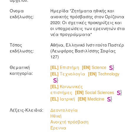
αρχείου:
Όνομα
Ημερίδα "Ζητήματα ηθικής και
εκδήλωσης:
ανοικτής πρόσβασης στον Ορίζοντα
2020: Οι σχετικές προκηρύξεις και
οι υποχρεώσεις των ερευνητών στα
νέα προγράμματα"
Τόπος
Αθήνα, Ελληνικό Ινστιτούτο Παστέρ
εκδήλωσης:
(Λεωφόρος Βασιλίσσης Σοφίας
127)
Θεματική
[EL]
Επιστήμη
[EN]
Science
κατηγορία:
[EL]
Τεχνολογία
[EN]
Technology
[EL]
Κοινωνικές
επιστήμες
[EN]
Social Sciences
[EL]
Ιατρική
[EN]
Medicine
Λέξεις-Κλειδιά:
Δεοντολογία
Ηθική
Ανοιχτή πρόσβαση
Έρευνα