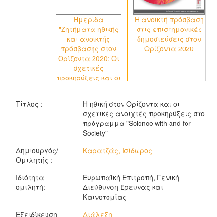
Ημερίδα
Η ανοικτή πρόσβαση
"Ζητήματα ηθικής
στις επιστημονικές
και ανοικτής
δημοσιεύσεις στον
πρόσβασης στον
Ορίζοντα 2020
Ορίζοντα 2020: Οι
σχετικές
προκηρύξεις και οι
υποχρεώσεις των
ερευνητών στα
Τίτλος :
Η ηθική στον Ορίζοντα και οι
νέα
σχετικές ανοιχτές προκηρύξεις στο
προγράμματα"
πρόγραμμα "Science with and for
Society"
Δημιουργός/
Καρατζάς, Ισίδωρος
Ομιλητής :
Ιδιότητα
Ευρωπαϊκή Επιτροπή, Γενική
ομιλητή:
Διεύθυνση Έρευνας και
Καινοτομίας
Εξειδίκευση
Διάλεξη