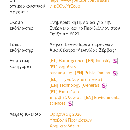
Url
https://www.youtube.com/watch?
οπτικοακουστικού
v=pCGvJYrEo68
αρχείου:
Όνομα
Ενημερωτική Ημερίδα για την
εκδήλωσης:
Ενέργεια και το Περιβάλλον στον
Ορίζοντα 2020
Τόπος
Αθήνα, Εθνικό Ιδρυμα Ερευνών,
εκδήλωσης:
Αμφιθέατρο "Λεωνίδας Ζέρβας"
Θεματική
[EL]
Βιομηχανία
[EN]
Industry
κατηγορία:
[EL]
Δημόσια
οικονομικά
[EN]
Public finance
[EL]
Τεχνολογία (Γενικά)
[EN]
Technology (General)
[EL]
Επιστήμες
περιβάλλοντος
[EN]
Environmental
sciences
Λέξεις-Κλειδιά:
Ορίζοντας 2020
Υποβολή Προτάσεων
Χρηματοδότηση