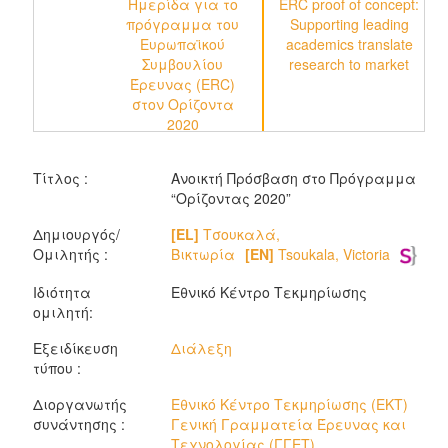
Ημερίδα για το
ERC proof of concept:
πρόγραμμα του
Supporting leading
Ευρωπαϊκού
academics translate
C
Συμβουλίου
research to market
Έρευνας (ERC)
στον Ορίζοντα
2020
Τίτλος :
Ανοικτή Πρόσβαση στο Πρόγραμμα
“Oρίζοντας 2020”
Δημιουργός/
[EL]
Τσουκαλά,
Ομιλητής :
Βικτωρία
[EN]
Tsoukala, Victoria
Ιδιότητα
Εθνικό Κέντρο Τεκμηρίωσης
ομιλητή:
Εξειδίκευση
Διάλεξη
τύπου :
Διοργανωτής
Εθνικό Κέντρο Τεκμηρίωσης (ΕΚΤ)
συνάντησης :
Γενική Γραμματεία Έρευνας και
Τεχνολογίας (ΓΓΕΤ)