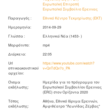
Ευρωπαϊκή Επιτροπή
Ευρωπαϊκό Συμβούλιο Έρευνας
Παραγωγός :
Εθνικό Κέντρο Τεκμηρίωσης (ΕΚΤ)
Ημερομηνία:
2014-09-29
Γλώσσα :
Ελληνικά Νέα (1453- )
Μορφότυπο:
mp4
Διάρκεια:
22:05
Url
https://www.youtube.com/watch?
οπτικοακουστικού
v=QnTdQv7o_PA
αρχείου:
Όνομα
Ημερίδα για το πρόγραμμα του
εκδήλωσης:
Ευρωπαϊκού Συμβουλίου Έρευνας
(ERC) στον Ορίζοντα 2020
Τόπος
Αθήνα, Εθνικό Ιδρυμα Ερευνών,
εκδήλωσης:
Αμφιθέατρο "Λεωνίδας Ζέρβας"