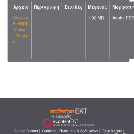
Αρχείο
Περιγραφή
Σελίδες
Μέγεθος
Μορφότυ
Session
1.92 MB
Adobe PD
5_WIRE
-Rossel
_Final.p
df
|
|
|
|
Cookie Banner
Cookies
Προσωπικά δεδομένα
Όροι Χρήσης