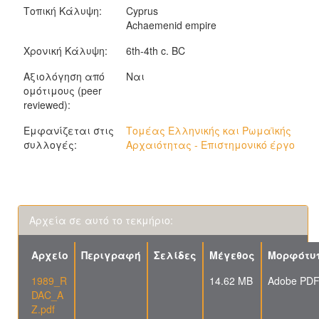
Τοπική Κάλυψη:
Cyprus
Achaemenid empire
Χρονική Κάλυψη:
6th-4th c. BC
Αξιολόγηση από
Ναι
ομότιμους (peer
reviewed):
Εμφανίζεται στις
Τομέας Ελληνικής και Ρωμαϊκής
συλλογές:
Αρχαιότητας - Επιστημονικό έργο
Αρχεία σε αυτό το τεκμήριο:
Αρχείο
Περιγραφή
Σελίδες
Μέγεθος
Μορφότυ
1989_R
14.62 MB
Adobe PD
DAC_A
Z.pdf