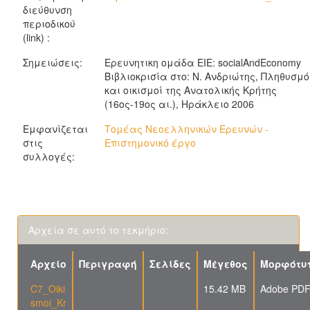
διεύθυνση
περιοδικού
(link) :
Σημειώσεις:
Ερευνητικη ομάδα ΕΙΕ: socialAndEconomy
Βιβλιοκρισία στο: Ν. Ανδριώτης, Πληθυσμό
και οικισμοί της Ανατολικής Κρήτης
(16ος-19ος αι.), Ηράκλειο 2006
Εμφανίζεται
Τομέας Νεοελληνικών Ερευνών -
στις
Επιστημονικό έργο
συλλογές:
Αρχεία σε αυτό το τεκμήριο:
Αρχείο
Περιγραφή
Σελίδες
Μέγεθος
Μορφότυ
C7_Oiki
15.42 MB
Adobe PD
smoi_Kr