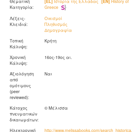
Θεματική
[EL]
Ιστορία της Ελλάδας
[EN]
History of
Κατηγορία:
Greece
Λέξεις-
Οικισμοί
Κλειδιά:
Πληθυσμός
Δημογραφία
Τοπική
Κρήτη
Κάλυψη:
Χρονική
16ος-19ος αι.
Κάλυψη:
Αξιολόγηση
Ναι
από
ομότιμους
(peer
reviewed):
Κάτοχος
© Μέλισσα
πνευματικών
δικαιωμάτων:
Ηλεκτρονική
http://www.melissabooks.com/search_historica