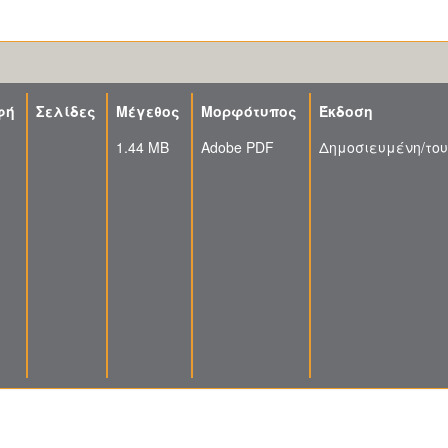
φή
Σελίδες
Μέγεθος
Μορφότυπος
Έκδοση
1.44 MB
Adobe PDF
Δημοσιευμένη/του