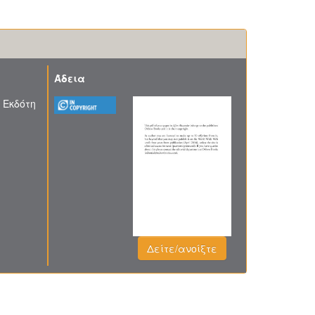
Άδεια
 Εκδότη
Δείτε/ανοίξτε