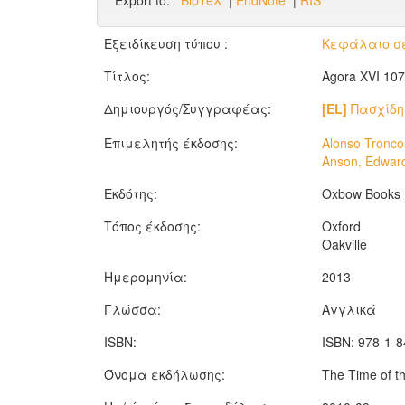
Export to:
BibTeX
|
EndNote
|
RIS
Εξειδίκευση τύπου :
Κεφάλαιο σε
Τίτλος:
Agora XVI 107 
Δημιουργός/Συγγραφέας:
[EL]
Πασχίδη
Επιμελητής έκδοσης:
Alonso Troncos
Anson, Edwar
Εκδότης:
Oxbow Books
Τόπος έκδοσης:
Oxford
Oakville
Ημερομηνία:
2013
Γλώσσα:
Αγγλικά
ISBN:
ISBN: 978-1-
Όνομα εκδήλωσης:
The Time of t