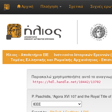
Αρχική
Πλοήγηση
Σχετικά
Συχνές ερω
Skip
navigation
Ήλιος - Αποθετήριο ΕΙΕ
Ινστιτούτο Ιστορικών Ερευνών (Ι
Τομέας Ελληνικής και Ρωμαϊκής Αρχαιότητας - Επιστ
Παρακαλώ χρησιμοποιήστε αυτό το αναγνωρι
https://hdl.handle.net/10442/13702
P. Paschidis, “Agora XVI 107 and the Royal Title of