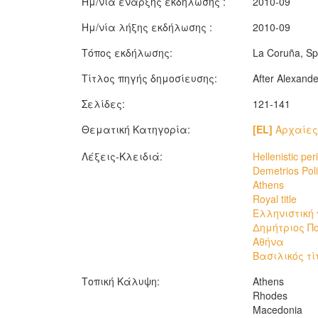
Ημ/νία έναρξης εκδήλωσης :
2010-09
Ημ/νία λήξης εκδήλωσης :
2010-09
Τόπος εκδήλωσης:
La Coruña, Sp
Τίτλος πηγής δημοσίευσης:
After Alexand
Σελίδες:
121-141
Θεματική Κατηγορία:
[EL]
Αρχαίες
Λέξεις-Κλειδιά:
Hellenistic per
Demetrios Pol
Athens
Royal title
Ελληνιστική
Δημήτριος Π
Αθήνα
Βασιλικός τί
Τοπική Κάλυψη:
Athens
Rhodes
Macedonia