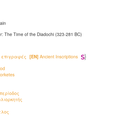
ain
er: The Time of the Diadochi (323-281 BC)
 επιγραφές
[EN]
Ancient Inscriptions
iod
iorketes
 περίοδος
ολιορκητής
τλος