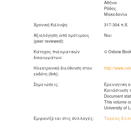
Αθήνα
Ρόδος
Μακεδονία
Χρονική Κάλυψη:
317-304 π.Χ.
Αξιολόγηση από ομότιμους
Ναι
(peer reviewed):
Κάτοχος πνευματικών
© Oxbow Boo
δικαιωμάτων:
Ηλεκτρονική διεύθυνση στον
http://www.ox
εκδότη (link):
Σημειώσεις:
Ερευνητικη ο
Κατάσταση τ
Document stat
This volume co
University of 
Εμφανίζεται στις συλλογές:
Τομέας Ελλη