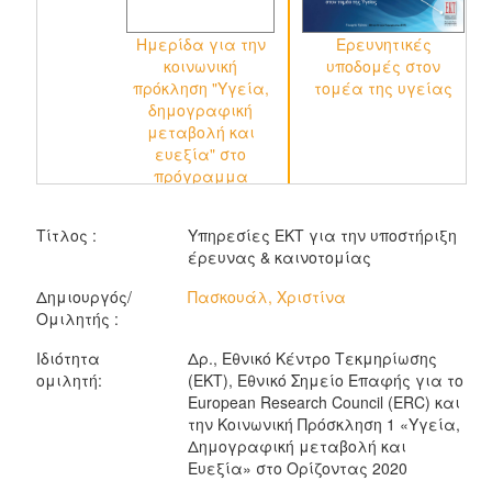
Ημερίδα για την
Ερευνητικές
κοινωνική
υποδομές στον
πρόκληση "Υγεία,
τομέα της υγείας
δημογραφική
μεταβολή και
ευεξία" στο
πρόγραμμα
"Oρίζοντας 2020"
για την έρευνα &
Τίτλος :
Υπηρεσίες ΕΚΤ για την υποστήριξη
την καινοτομία της
έρευνας & καινοτομίας
ΕΕ, 2ο Μέρος
Δημιουργός/
Πασκουάλ, Χριστίνα
Ομιλητής :
Ιδιότητα
Δρ., Εθνικό Κέντρο Τεκμηρίωσης
ομιλητή:
(ΕΚΤ), Εθνικό Σημείο Επαφής για το
European Research Council (ERC) και
την Κοινωνική Πρόσκληση 1 «Υγεία,
Δημογραφική μεταβολή και
Ευεξία» στο Ορίζοντας 2020