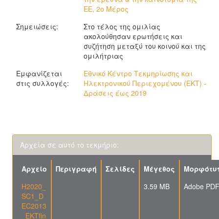
ΕΕ, 2ο Μέρος
Σημειώσεις:
Στο τέλος της ομιλίας
ακολούθησαν ερωτήσεις και
συζήτηση μεταξύ του κοινού και της
ομιλήτριας
Εμφανίζεται
Εθνικό Κέντρο Τεκμηρίωσης και
στις συλλογές:
Ηλεκτρονικού Περιεχομένου (ΕΚΤ) -
Δράσεις έως 2019
Αρχεία σε αυτό το τεκμήριο:
Αρχείο
Περιγραφή
Σελίδες
Μέγεθος
Μορφότυ
H2020_
3.59 MB
Adobe PD
SC1_D
EC2013
_EKTfin