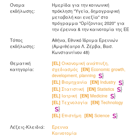
Όνομα
Ημερίδα για την κοινωνική
εκδήλωσης:
πρόκληση "Υγεία, δημογραφική
μεταβολή και ευεξία" στο
πρόγραμμα "Oρίζοντας 2020" για
την έρευνα & την καινοτομία της ΕΕ
Τόπος
Αθήνα, Εθνικό Ίδρυμα Ερευνών
εκδήλωσης:
(Αμφιθέατρο Λ. Ζέρβα, Bασ.
Κωνσταντίνου 48)
Θεματική
[EL]
Οικονομική ανάπτυξη,
κατηγορία:
σχεδιασμός
[EN]
Economic growth,
development, planning
[EL]
Βιομηχανία
[EN]
Industry
[EL]
Στατιστική
[EN]
Statistics
[EL]
Ιατρική
[EN]
Medicine
[EL]
Τεχνολογία
[EN]
Technology
[EL]
Επιστήμη
[EN]
Science
Λέξεις-Κλειδιά:
Έρευνα
Καινοτομία