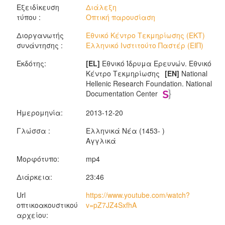
Εξειδίκευση
Διάλεξη
τύπου :
Οπτική παρουσίαση
Διοργανωτής
Εθνικό Κέντρο Τεκμηρίωσης (ΕΚΤ)
συνάντησης :
Ελληνικό Ινστιτούτο Παστέρ (ΕΙΠ)
Εκδότης:
[EL]
Εθνικό Ίδρυμα Ερευνών. Εθνικό
Κέντρο Τεκμηρίωσης
[EN]
National
Hellenic Research Foundation. National
Documentation Center
Ημερομηνία:
2013-12-20
Γλώσσα :
Ελληνικά Νέα (1453- )
Αγγλικά
Μορφότυπο:
mp4
Διάρκεια:
23:46
Url
https://www.youtube.com/watch?
οπτικοακουστικού
v=pZ7JZ4SxfhA
αρχείου: