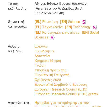
Τόπος
Αθήνα, Εθνικό Ίδρυμα Ερευνών
εκδήλωσης:
(Αμφιθέατρο Λ. Ζέρβα, Bασ.
Κωνσταντίνου 48)
Θεματική
[EL]
Επιστήμη
[EN]
Science
κατηγορία:
[EL]
Τεχνολογία
[EN]
Technology
[EL]
Κοινωνικές επιστήμες
[EN]
Social
Sciences
Λέξεις-
Έρευνα
Κλειδιά:
Καινοτομία
Αριστεία
Χρηματοδότηση
Γνώση
Υποβολή πρότασης
Ευρωπαϊκή Επιτροπή
Ορίζοντας 2020
Ευρωπαϊκό Συμβούλιο Έρευνας
European Research Council (ERC)
European Research Council (ERC) grants
Αποτελείται
Ημερίδα για το πρόγραμμα του