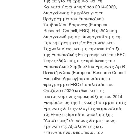
της ΕΕ για τη Έρευνα και τη
Καινοτομία την περίοδο 2014-2020,
διοργάνωσε Ημερίδα για το
Πρόγραμμα του Ευρωπαϊκού
Συμβουλίου Έρευνας (European
Research Council, ERC). Η εκδήλωση
διοργανώθηκε σε συνεργασία με τη
Γενική Γραμματεία Έρευνας και
Τεχνολογίας, και με την υποστήριξη
της Ευρωπαϊκής Επιτροπής και του ERC.
Στην εκδήλωση, ο εκπρόσωπος του
Ευρωπαϊκού Συμβουλίου Έρευνας Δρ Θ.
Παπάζογλου (European Research Council
Executive Agency) παρουσίασε το
πρόγραμμα ERC στo πλαίσιo του
Ορίζοντα 2020 καθώς και τις
αναμενόμενες προκηρύξεις του 2014.
Εκπρόσωπος της Γενικής Γραμματείας
Έρευνας & Τεχνολογίας παρουσίασε
τις Εθνικές δράσεις υποστήριξης
"Αριστείας" σε νέους & εμπείρους
ερευνητές. Αξιολογητές και
επιτυχημένοι υποψήφιοι του