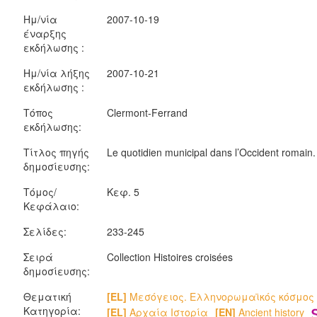
Ημ/νία
2007-10-19
έναρξης
εκδήλωσης :
Ημ/νία λήξης
2007-10-21
εκδήλωσης :
Τόπος
Clermont-Ferrand
εκδήλωσης:
Τίτλος πηγής
Le quotidien municipal dans l’Occident romain
δημοσίευσης:
Τόμος/
Κεφ. 5
Κεφάλαιο:
Σελίδες:
233-245
Σειρά
Collection Histoires croisées
δημοσίευσης:
Θεματική
[EL]
Μεσόγειος. Ελληνορωμαϊκός κόσμος
Κατηγορία:
[EL]
Αρχαία Ιστορία
[EN]
Ancient history