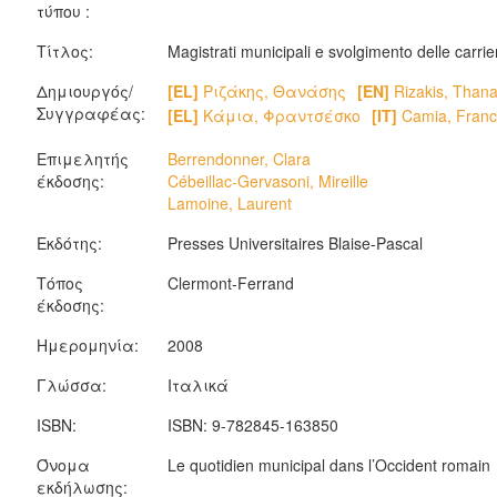
τύπου :
Τίτλος:
Magistrati municipali e svolgimento delle carri
Δημιουργός/
[EL]
Ριζάκης, Θανάσης
[EN]
Rizakis, Thana
Συγγραφέας:
[EL]
Κάμια, Φραντσέσκο
[IT]
Camia, Franc
Επιμελητής
Berrendonner, Clara
έκδοσης:
Cébeillac-Gervasoni, Mireille
Lamoine, Laurent
Εκδότης:
Presses Universitaires Blaise-Pascal
Τόπος
Clermont-Ferrand
έκδοσης:
Ημερομηνία:
2008
Γλώσσα:
Ιταλικά
ISBN:
ISBN: 9-782845-163850
Όνομα
Le quotidien municipal dans l’Occident romain
εκδήλωσης: