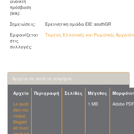
ανοικτή
πρόσβαση
(link):
Σημειώσεις:
Ερευνητικη ομάδα ΕΙΕ: southGR
Εμφανίζεται
Τομέας Ελληνικής και Ρωμαϊκής Αρχαιότη
στις
συλλογές:
Αρχεία σε αυτό το τεκμήριο:
Αρχείο
Περιγραφή
Σελίδες
Μέγεθος
Μορφότυ
Le quoti
1 MB
Adobe PD
dien mu
nicipal_
Magistr
ati muni
cipali.pd