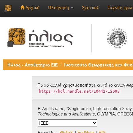
Αρχική
Πλοήγηση
Σχετικά
Συχνές ερω
Skip
navigation
Ήλιος - Αποθετήριο ΕΙΕ
Ινστιτούτο Θεωρητικής και Φυσ
Παρακαλώ χρησιμοποιήστε αυτό το αναγνωρι
https://hdl.handle.net/10442/12693
P. Argitis
et al.
, “Single pulse, high resolution X-r
Technologies and Applications
, OLYMPIA, GREECE,
Export to:
BibTeX
|
EndNote
|
RIS