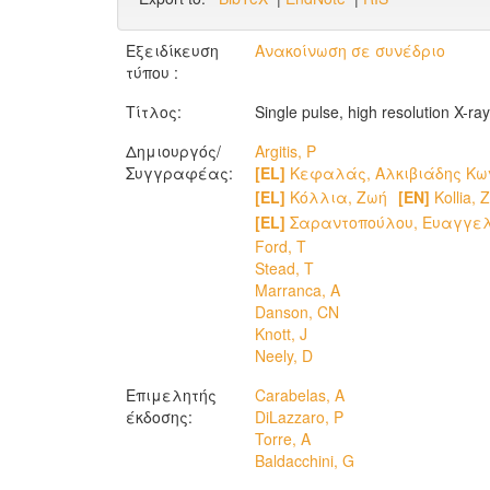
Εξειδίκευση
Ανακοίνωση σε συνέδριο
τύπου :
Τίτλος:
Single pulse, high resolution X-r
Δημιουργός/
Argitis, P
Συγγραφέας:
[EL]
Κεφαλάς, Αλκιβιάδης Κω
[EL]
Κόλλια, Ζωή
[EN]
Kollia, 
[EL]
Σαραντοπούλου, Ευαγγε
Ford, T
Stead, T
Marranca, A
Danson, CN
Knott, J
Neely, D
Επιμελητής
Carabelas, A
έκδοσης:
DiLazzaro, P
Torre, A
Baldacchini, G