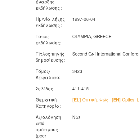
έναρξης
εκδήλωσης :
Ημ/νία λήξης
1997-06-04
εκδήλωσης :
Τόπος
OLYMPIA, GREECE
εκδήλωσης:
Τίτλος πηγής
Second Gr-i International Confer
δημοσίευσης:
Τόμος/
3423
Κεφάλαιο:
Σελίδες:
411-415
Θεματική
[EL]
Οπτική. Φώς
[EN]
Optics. L
Κατηγορία:
Αξιολόγηση
Ναι
από
ομότιμους
(peer