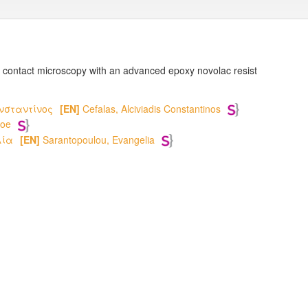
ay contact microscopy with an advanced epoxy novolac resist
νσταντίνος
[EN]
Cefalas, Alciviadis Constantinos
Zoe
λία
[EN]
Sarantopoulou, Evangelia