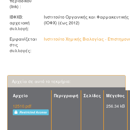
περιοδικού
(link) :
ΙΒΦΧΒ:
Ινστιτούτο Οργανικής και Φαρμακευτικής
αρχειακή
(ΙΟΦΧ) (έως 2012)
συλλογή:
Εμφανίζεται
Ινστιτούτο Χημικής Βιολογίας - Επιστημον
στις
συλλογές:
Αρχεία σε αυτό το τεκμήριο:
Αρχείο
Περιγραφή
Σελίδες
Μέγεθος
12510.pdf
256.34 kB
Restricted Access