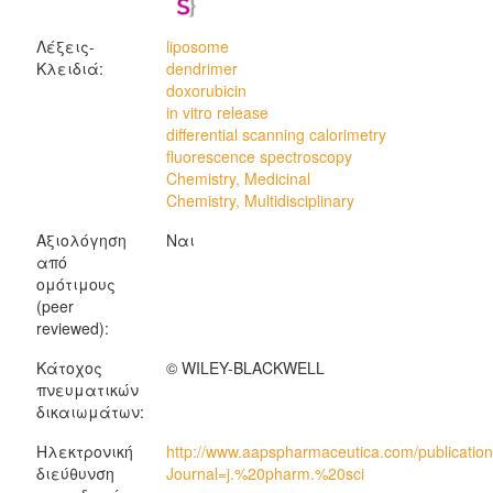
Λέξεις-
liposome
Κλειδιά:
dendrimer
doxorubicin
in vitro release
differential scanning calorimetry
fluorescence spectroscopy
Chemistry, Medicinal
Chemistry, Multidisciplinary
Αξιολόγηση
Ναι
από
ομότιμους
(peer
reviewed):
Κάτοχος
© WILEY-BLACKWELL
πνευματικών
δικαιωμάτων:
Ηλεκτρονική
http://www.aapspharmaceutica.com/publication
διεύθυνση
Journal=j.%20pharm.%20sci