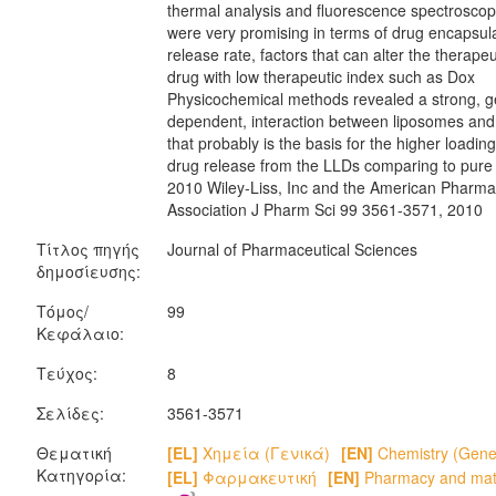
thermal analysis and fluorescence spectroscop
were very promising in terms of drug encapsul
release rate, factors that can alter the therapeut
drug with low therapeutic index such as Dox
Physicochemical methods revealed a strong, g
dependent, interaction between liposomes an
that probably is the basis for the higher loadin
drug release from the LLDs comparing to pure
2010 Wiley-Liss, Inc and the American Pharma
Association J Pharm Sci 99 3561-3571, 2010
Τίτλος πηγής
Journal of Pharmaceutical Sciences
δημοσίευσης:
Τόμος/
99
Κεφάλαιο:
Τεύχος:
8
Σελίδες:
3561-3571
Θεματική
[EL]
Χημεία (Γενικά)
[EN]
Chemistry (Gene
Κατηγορία:
[EL]
Φαρμακευτική
[EN]
Pharmacy and mat