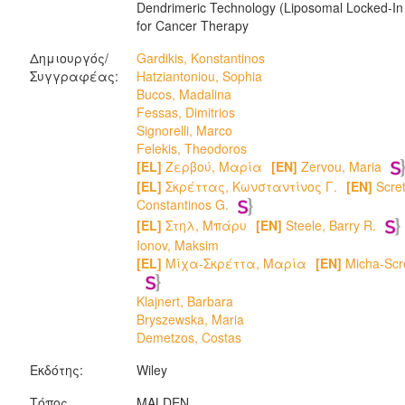
Dendrimeric Technology (Liposomal Locked-In
for Cancer Therapy
Δημιουργός/
Gardikis, Konstantinos
Συγγραφέας:
Hatziantoniou, Sophia
Bucos, Madalina
Fessas, Dimitrios
Signorelli, Marco
Felekis, Theodoros
[EL]
Ζερβού, Μαρία
[EN]
Zervou, Maria
[EL]
Σκρέττας, Κωνσταντίνος Γ.
[EN]
Scret
Constantinos G.
[EL]
Στηλ, Μπάρυ
[EN]
Steele, Barry R.
Ionov, Maksim
[EL]
Μίχα-Σκρέττα, Μαρία
[EN]
Micha-Scre
Klajnert, Barbara
Bryszewska, Maria
Demetzos, Costas
Εκδότης:
Wiley
Τόπος
MALDEN