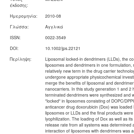
έκδοσης:
Ημερομηνία:
2010-08
Γλώσσα:
Αγγλικά
ISSN:
0022-3549
DOI:
10.1002/jps.22121
Περίληψη:
Liposomal locked-in dendrimers (LLDs), the co
liposomes and dendrimers in one formulation, 
relatively new term in the drug carrier technol
undergone appropriate physicochemical invest
merge the benefits of liposomal and dendrimer
nanocarriers. In this study generation 1 and 2 
terminated dendrimers were synthesized and 
"locked" in liposomes consisting of DOPC/DPP
anticancer drug doxorubicin (Dox) was loaded 
liposomes or LLDs and the final products were
lyophilization. The loading of Dox as well as its 
release rate from all systems was determined 
interaction of liposomes with dendrimers was 