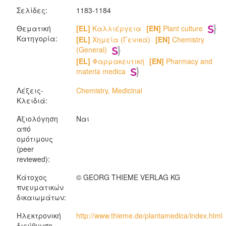
Σελίδες:
1183-1184
Θεματική
[EL]
Καλλιέργεια
[EN]
Plant culture
Κατηγορία:
[EL]
Χημεία (Γενικά)
[EN]
Chemistry
(General)
[EL]
Φαρμακευτική
[EN]
Pharmacy and
materia medica
Λέξεις-
Chemistry, Medicinal
Κλειδιά:
Αξιολόγηση
Ναι
από
ομότιμους
(peer
reviewed):
Κάτοχος
© GEORG THIEME VERLAG KG
πνευματικών
δικαιωμάτων:
Ηλεκτρονική
http://www.thieme.de/plantamedica/index.html
διεύθυνση