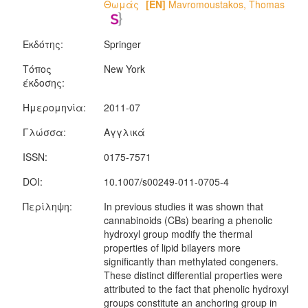
Θωμάς
[EN]
Mavromoustakos, Thomas
Εκδότης:
Springer
Τόπος
New York
έκδοσης:
Ημερομηνία:
2011-07
Γλώσσα:
Αγγλικά
ISSN:
0175-7571
DOI:
10.1007/s00249-011-0705-4
Περίληψη:
In previous studies it was shown that
cannabinoids (CBs) bearing a phenolic
hydroxyl group modify the thermal
properties of lipid bilayers more
significantly than methylated congeners.
These distinct differential properties were
attributed to the fact that phenolic hydroxyl
groups constitute an anchoring group in