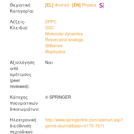
Θεματική
[EL]
Φυσική
[EN]
Physics
Κατηγορία:
Λέξεις-
DPPC
Κλειδιά:
DSC
Molecular dynamics
Resveratrol analogs
Stilbenes
Biophysics
Αξιολόγηση
Ναι
από
ομότιμους
(peer
reviewed):
Κάτοχος
© SPRINGER
πνευματικών
δικαιωμάτων:
Ηλεκτρονική
http://www.springerlink.com/openurl.asp?
διεύθυνση
genre=journal&issn=0175-7571
περιοδικού