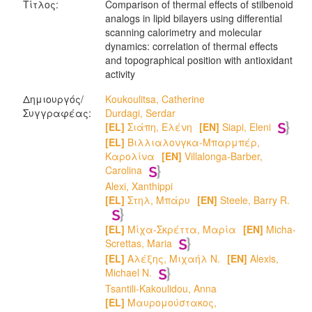
Τίτλος:
Comparison of thermal effects of stilbenoid
analogs in lipid bilayers using differential
scanning calorimetry and molecular
dynamics: correlation of thermal effects
and topographical position with antioxidant
activity
Δημιουργός/
Koukoulitsa, Catherine
Συγγραφέας:
Durdagi, Serdar
[EL]
Σιάπη, Ελένη
[EN]
Siapi, Eleni
[EL]
Βιλλιαλονγκα-Μπαρμπέρ,
Καρολίνα
[EN]
Villalonga-Barber,
Carolina
Alexi, Xanthippi
[EL]
Στηλ, Μπάρυ
[EN]
Steele, Barry R.
[EL]
Μίχα-Σκρέττα, Μαρία
[EN]
Micha-
Screttas, Maria
[EL]
Αλέξης, Μιχαήλ Ν.
[EN]
Alexis,
Michael N.
Tsantili-Kakoulidou, Anna
[EL]
Μαυρομούστακος,