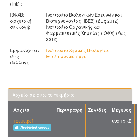
(link) :
ΙΒΦΧΒ:
Ινστιτούτο Βιολογικών Ερευνών και
αρχειακή
Βιοτεχνολογίας (ΙΒΕΒ) (έως 2012)
συλλογή:
Ινστιτούτο Οργανικής και
Φαρμακευτικής Χημείας (ΙΟΦΧ) (έως
2012)
Εμφανίζεται
Ινστιτούτο Χημικής Βιολογίας -
στις
Επιστημονικό έργο
συλλογές:
Αρχεία σε αυτό το τεκμήριο:
Αρχείο
Περιγραφή
Σελίδες
Μέγεθος
12300.pdf
695.15 kB
Restricted Access