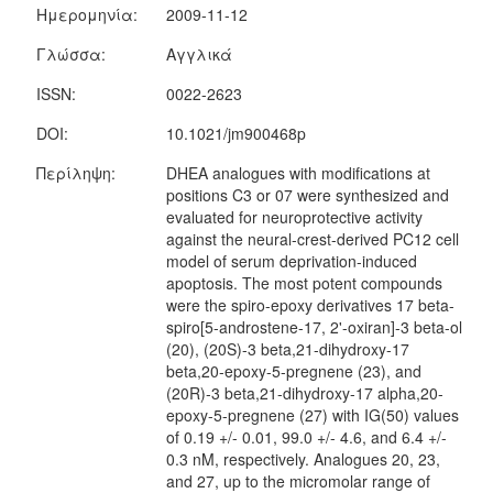
Ημερομηνία:
2009-11-12
Γλώσσα:
Αγγλικά
ISSN:
0022-2623
DOI:
10.1021/jm900468p
Περίληψη:
DHEA analogues with modifications at
positions C3 or 07 were synthesized and
evaluated for neuroprotective activity
against the neural-crest-derived PC12 cell
model of serum deprivation-induced
apoptosis. The most potent compounds
were the spiro-epoxy derivatives 17 beta-
spiro[5-androstene-17, 2'-oxiran]-3 beta-ol
(20), (20S)-3 beta,21-dihydroxy-17
beta,20-epoxy-5-pregnene (23), and
(20R)-3 beta,21-dihydroxy-17 alpha,20-
epoxy-5-pregnene (27) with IG(50) values
of 0.19 +/- 0.01, 99.0 +/- 4.6, and 6.4 +/-
0.3 nM, respectively. Analogues 20, 23,
and 27, up to the micromolar range of