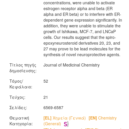
concentrations, were unable to activate
estrogen receptor alpha and beta (ER
alpha and ER beta) or to interfere with ER-
dependent gene expression significantly. In
addition, they were unable to stimulate the
growth of Ishikawa, MCF-7, and LNCaP
cells. Our results suggest that the spiro-
epoxyneurosteroid derivatives 20, 23, and
27 may prove to be lead molecules for the
synthesis of novel neuroprotective agents.
Τίτλος πηγής
Journal of Medicinal Chemistry
δημοσίευσης:
Τόμος/
52
Κεφάλαιο:
Τεύχος:
21
Σελίδες:
6569-6587
Θεματική
[EL]
Χημεία (Γενικά)
[EN]
Chemistry
Κατηγορία:
(General)