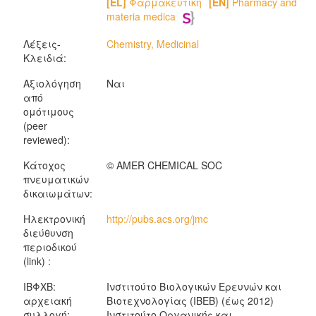
[EL]
Φαρμακευτική
[EN]
Pharmacy and
materia medica
Λέξεις-
Chemistry, Medicinal
Κλειδιά:
Αξιολόγηση
Ναι
από
ομότιμους
(peer
reviewed):
Κάτοχος
© AMER CHEMICAL SOC
πνευματικών
δικαιωμάτων:
Ηλεκτρονική
http://pubs.acs.org/jmc
διεύθυνση
περιοδικού
(link) :
ΙΒΦΧΒ:
Ινστιτούτο Βιολογικών Ερευνών και
αρχειακή
Βιοτεχνολογίας (ΙΒΕΒ) (έως 2012)
συλλογή:
Ινστιτούτο Οργανικής και