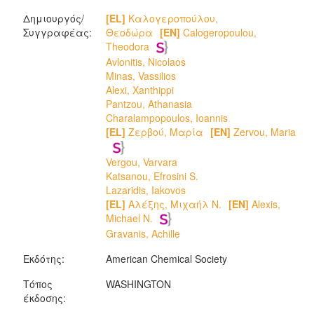
Δημιουργός/
[EL]
Καλογεροπούλου,
Συγγραφέας:
Θεοδώρα
[EN]
Calogeropoulou,
Theodora
Avlonitis, Nicolaos
Minas, Vassilios
Alexi, Xanthippi
Pantzou, Athanasia
Charalampopoulos, Ioannis
[EL]
Ζερβού, Μαρία
[EN]
Zervou, Maria
Vergou, Varvara
Katsanou, Efrosini S.
Lazaridis, Iakovos
[EL]
Αλέξης, Μιχαήλ Ν.
[EN]
Alexis,
Michael N.
Gravanis, Achille
Εκδότης:
American Chemical Society
Τόπος
WASHINGTON
έκδοσης: