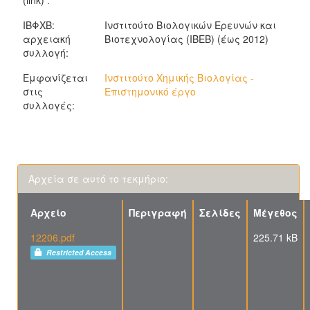
(link) :
ΙΒΦΧΒ:
Ινστιτούτο Βιολογικών Ερευνών και
αρχειακή
Βιοτεχνολογίας (ΙΒΕΒ) (έως 2012)
συλλογή:
Εμφανίζεται
Ινστιτούτο Χημικής Βιολογίας -
στις
Επιστημονικό έργο
συλλογές:
Αρχεία σε αυτό το τεκμήριο:
Αρχείο
Περιγραφή
Σελίδες
Μέγεθος
12206.pdf
225.71 kB
Restricted Access