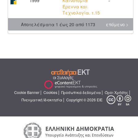
1999
Καινοτομία
-
Έρευνα και
Τεχνολογία. τ.15
Αποτελέσματα 1 έως 20 από 1173
επόμενο >
|
|
|
|
Cookie Banner
Cookies
Προσωπικά δεδομένα
Όροι Χρήσης
|
Πνευματική Ιδιοκτησία
Copyright © 2026 ΕΙΕ