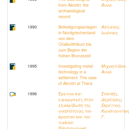
from Akrotiri: the
Άννα
archaeological
record
1990
Befestigungsanlagen
Ασλάνης,
in Nordgriechenland
Ιωάννης
von dem
Chalkolithikum bis
zum Beginn der
frühen Bronzezeit
1995
Investigating metal
Μιχαηλίδου,
technology in a
Άννα
settlement. The case
of Akrotiri at Thera
1996
Έρευνα και
Στουπής,
εφαρμογές στην
Δημήτρης
;
εξακρίβωση της
Σκρέττας,
γνησιότητας του
Κωνσταντίνο
κρασιού και του
Γ.
λαδιού:
[Επιστημονικό