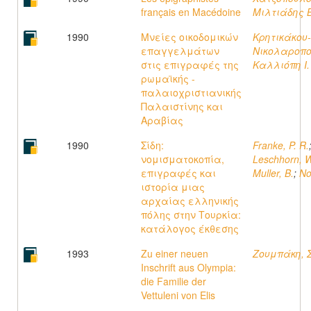
français en Macédoine
Μιλτιάδης Β
1990
Μνείες οικοδομικών
Κρητικάκου-
επαγγελμάτων
Νικολαροπο
στις επιγραφές της
Καλλιόπη Ι.
ρωμαϊκής -
παλαιοχριστιανικής
Παλαιστίνης και
Αραβίας
1990
Σίδη:
Franke, P. R.
νομισματοκοπία,
Leschhorn, W
επιγραφές και
Muller, B.
;
Nol
ιστορία μιας
αρχαίας ελληνικής
πόλης στην Τουρκία:
κατάλογος έκθεσης
1993
Zu einer neuen
Ζουμπάκη, 
Inschrift aus Olympia:
die Familie der
Vettuleni von Elis