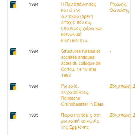
1994
Η Πελοπόννησος
Ριζάκης,
κατά την
Θανάσης
αυτοκρατορική
εποχή: πόλεις,
ύπαιθρος χώρα και
κοινωνική
κινητικότητα
1994
Structures rurales et
-
sociétés antiques:
actes du colloque de
Corfou, 14-16 mai
1992
1994
Ρωμαίοι
Ζουμπάκη, 
ενγαιούντες.
Römische
Grundbesitzer in Eleia
1995
Παρατηρήσεις στη
Ζουμπάκη, 
ρωμαϊκή κοινωνία
της Ερμιόνης