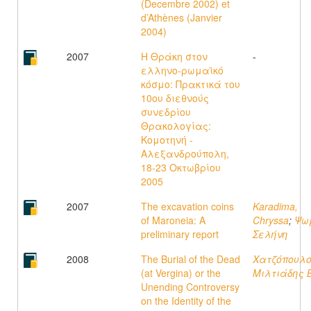
(Decembre 2002) et
d’Athènes (Janvier
2004)
2007
Η Θράκη στον
-
ελληνο-ρωμαϊκό
κόσμο: Πρακτικά του
10ου διεθνούς
συνεδρίου
Θρακολογίας:
Κομοτηνή -
Αλεξανδρούπολη,
18-23 Οκτωβρίου
2005
2007
The excavation coins
Karadima,
of Maroneia: A
Chryssa
;
Ψω
preliminary report
Σελήνη
2008
The Burial of the Dead
Χατζόπουλο
(at Vergina) or the
Μιλτιάδης Β
Unending Controversy
on the Identity of the