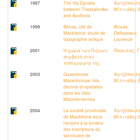
1997
The Via Egnatia
Χατζόπουλο
between Thessalonike
Μιλτιάδης Β
and Apollonia
1999
Béroia, cité de
Brocas-
Macédoine: étude de
Deflassieux,
topographie antique
Laurence
2001
Η χώρα των Πιέρων:
Πίκουλας, Γ.
συμβολή στην
τοπογραφία της
2003
Quaestiones
Χατζόπουλο
Macedonicae: lois,
Μιλτιάδης Β
decrets et epistates
dans les cités
Macedoniennes
2004
La société provinciale
Χατζόπουλο
de Macédoine sous
Μιλτιάδης Β
l'empire à la lumière
des inscriptions du
sanctuaire de