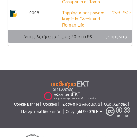
Occupants of Tomb II
2008
Tapping other powers.
Graf, Fritz
Magic in Greek and
Roman Life.
Αποτελέσματα 1 έως 20 από 98
επόμενο >
|
|
|
|
Cookie Banner
Cookies
Προσωπικά δεδομένα
Όροι Χρήσης
|
Πνευματική Ιδιοκτησία
Copyright © 2026 ΕΙΕ