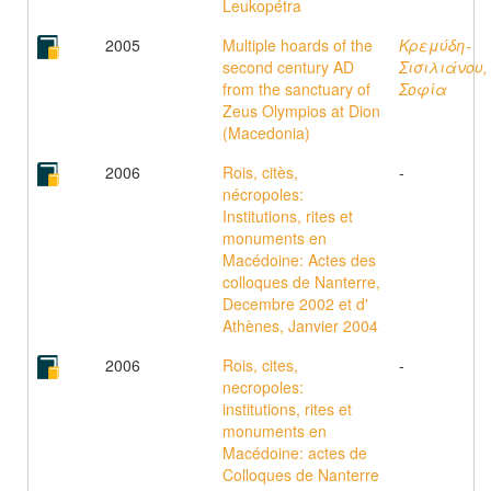
Leukopétra
2005
Multiple hoards of the
Κρεμύδη-
second century AD
Σισιλιάνου,
from the sanctuary of
Σοφία
Zeus Olympios at Dion
(Macedonia)
2006
Rois, citès,
-
nécropoles:
Institutions, rites et
monuments en
Macédoine: Actes des
colloques de Nanterre,
Decembre 2002 et d'
Athènes, Janvier 2004
2006
Rois, cites,
-
necropoles:
institutions, rites et
monuments en
Macédoine: actes de
Colloques de Nanterre