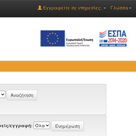
Εγγραφείτε σε υπηρεσίες:
Γλώσσα
είς/εγγραφή: