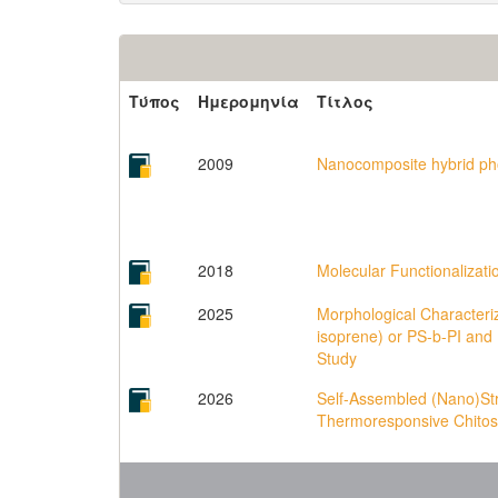
Τύπος
Ημερομηνία
Τίτλος
2009
Nanocomposite hybrid pho
2018
Molecular Functionaliza
2025
Morphological Characteriz
isoprene) or PS-b-PI and
Study
2026
Self-Assembled (Nano)St
Thermoresponsive Chito