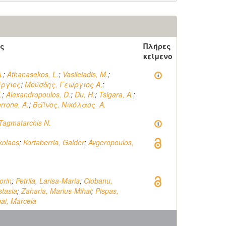
ς
Πλήρες
κείμενο
.
;
Athanasekos, L.
;
Vasileiadis, M.
;
έργιος
;
Μούσδης, Γεώργιος Α.
;
.
;
Alexandropoulos, D.
;
Du, H.
;
Tsigara, A.
;
rrone, A.
;
Βάϊνος, Νικόλαος A.
Tagmatarchis N.
ikolaos
;
Kortaberria, Galder
;
Avgeropoulos,
orin
;
Petrila, Larisa-Maria
;
Ciobanu,
tasia
;
Zaharia, Marius-Mihai
;
Pispas,
ai, Marcela