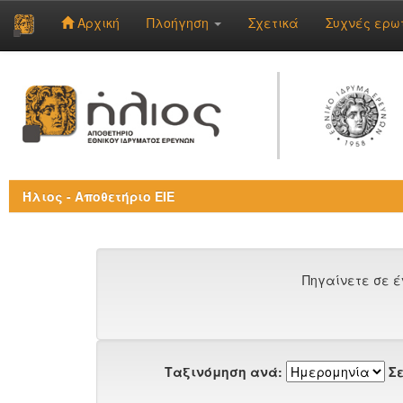
Αρχική
Πλοήγηση
Σχετικά
Συχνές ερω
Skip
navigation
Ήλιος - Αποθετήριο ΕΙΕ
Πηγαίνετε σε έ
Ταξινόμηση ανά:
Σε