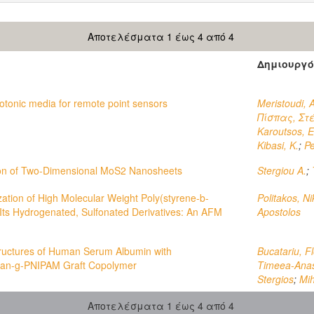
Αποτελέσματα 1 έως 4 από 4
Δημιουργό
tonic media for remote point sensors
Meristoudi, A
Πίσπας, Στ
Karoutsos, E
Kibasi, K.
;
Pe
tion of Two-Dimensional MoS2 Nanosheets
Stergiou A.
;
ation of High Molecular Weight Poly(styrene-b-
Politakos, N
 Its Hydrogenated, Sulfonated Derivatives: An AFM
Apostolos
ructures of Human Serum Albumin with
Bucatariu, Fl
san-g-PNIPAM Graft Copolymer
Timeea-Anas
Stergios
;
Mih
Αποτελέσματα 1 έως 4 από 4