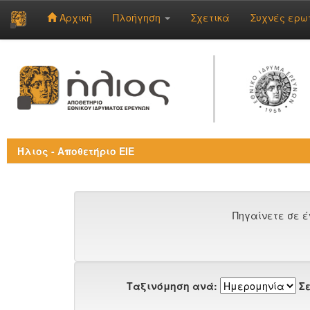
Αρχική
Πλοήγηση
Σχετικά
Συχνές ερω
Skip
navigation
Ήλιος - Αποθετήριο ΕΙΕ
Πηγαίνετε σε έ
Ταξινόμηση ανά:
Σε