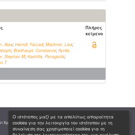
ός
Πλήρες
κείμενο
, Alaa
;
Hamdi, Farzad
;
Machner, Lisa
;
ristoph
;
Breithaupt, Constanze
;
Kyrilis,
er, Stephan M
;
Kastritis, Panagiotis
;
on T
Ο ιστότοπος μαζί με τα απολύτως απαραίτητα
|
|
cookies για την λειτουργία του ιστότοπου με τη
οι Χρήσης
Πνευματική Ιδιοκτησία
Copyright © 2026 ΕΙΕ
συναίνεση σας χρησιμοποιεί cookies για τη
βελτίωση της λειτουργικότητας του, για ανάλυση,