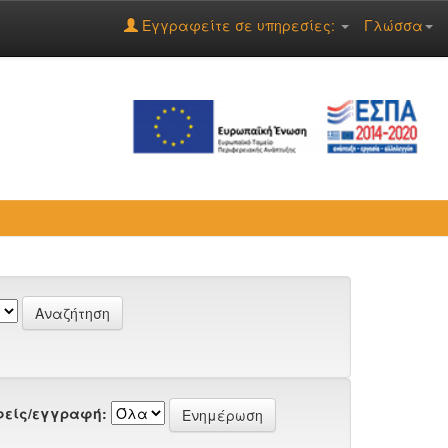
Εγγραφείτε σε υπηρεσίες:
Γλώσσα
είς/εγγραφή: