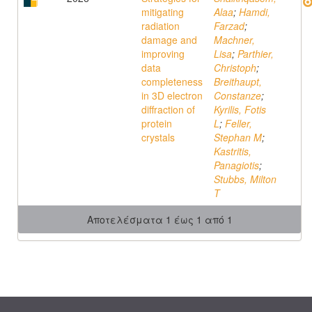
mitigating
Alaa
;
Hamdi,
radiation
Farzad
;
damage and
Machner,
improving
Lisa
;
Parthier,
data
Christoph
;
completeness
Breithaupt,
in 3D electron
Constanze
;
diffraction of
Kyrilis, Fotis
protein
L
;
Feller,
crystals
Stephan M
;
Kastritis,
Panagiotis
;
Stubbs, Milton
T
Αποτελέσματα 1 έως 1 από 1