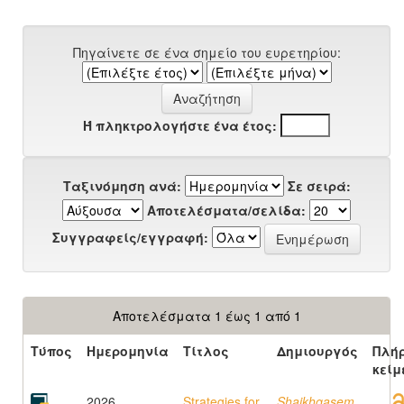
Πηγαίνετε σε ένα σημείο του ευρετηρίου:
Ή πληκτρολογήστε ένα έτος:
Ταξινόμηση ανά:
Σε σειρά:
Αποτελέσματα/σελίδα:
Συγγραφείς/εγγραφή:
Αποτελέσματα 1 έως 1 από 1
Τύπος
Ημερομηνία
Τίτλος
Δημιουργός
Πλή
κείμ
2026
Strategies for
Shaikhqasem,