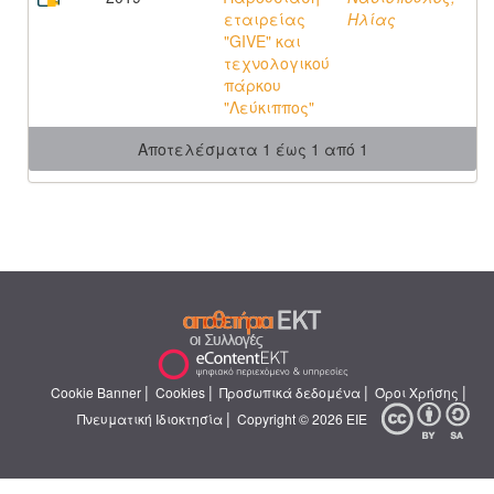
εταιρείας
Ηλίας
"GIVE" και
τεχνολογικού
πάρκου
"Λεύκιππος"
Αποτελέσματα 1 έως 1 από 1
|
|
|
|
Cookie Banner
Cookies
Προσωπικά δεδομένα
Όροι Χρήσης
|
Πνευματική Ιδιοκτησία
Copyright © 2026 ΕΙΕ