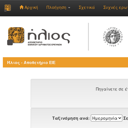
Αρχική
Πλοήγηση
Σχετικά
Συχνές ερω
Skip
navigation
Ήλιος - Αποθετήριο ΕΙΕ
Πηγαίνετε σε έ
Ταξινόμηση ανά:
Σε