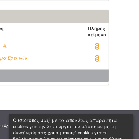
ός
Πλήρες
κείμενο
 Α.
ρυμα Ερευνών
Ο ιστότοπος μαζί με τα απολύτως απαραίτητα
|
|
οι Χρήσης
Πνευματική Ιδιοκτησία
Copyright © 2026 ΕΙΕ
cookies για την λειτουργία του ιστότοπου με τη
συναίνεση σας χρησιμοποιεί cookies για τη
βελτίωση της λειτουργικότητας του, για ανάλυση,