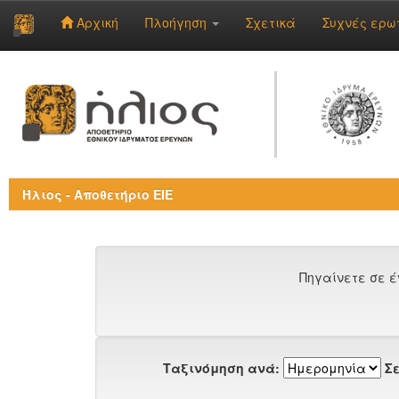
Αρχική
Πλοήγηση
Σχετικά
Συχνές ερω
Skip
navigation
Ήλιος - Αποθετήριο ΕΙΕ
Πηγαίνετε σε έ
Ταξινόμηση ανά:
Σε