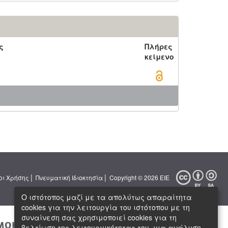
ς
Πλήρες
κείμενο
|
|
οι Χρήσης
Πνευματική Ιδιοκτησία
Copyright © 2026 ΕΙΕ
Ο ιστότοπος μαζί με τα απολύτως απαραίτητα
cookies για την λειτουργία του ιστότοπου με τη
συναίνεση σας χρησιμοποιεί cookies για τη
βελτίωση της λειτουργικότητας του, για ανάλυση,