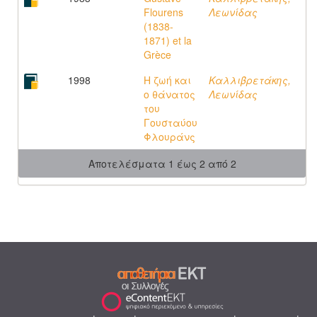
Flourens
Λεωνίδας
(1838-
1871) et la
Grèce
1998
Η ζωή και
Καλλιβρετάκης,
ο θάνατος
Λεωνίδας
του
Γουσταύου
Φλουράνς
Αποτελέσματα 1 έως 2 από 2