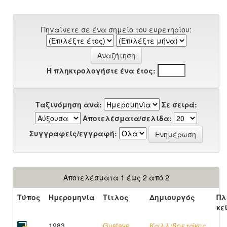
Πηγαίνετε σε ένα σημείο του ευρετηρίου:
Ή πληκτρολογήστε ένα έτος:
Ταξινόμηση ανά:
Σε σειρά:
Αποτελέσματα/σελίδα:
Συγγραφείς/εγγραφή:
Αποτελέσματα 1 έως 2 από 2
Τύπος
Ημερομηνία
Τίτλος
Δημιουργός
Πλ
κε
1983
Gustave
Καλλιβρετάκης,