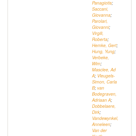
Panagiotis
;
Saccani,
Giovanna
;
Parolari,
Giovanni
;
Virgili,
Roberta
;
Hemke, Gert
;
Hung, Yung
;
Verbeke,
Wim
;
Masclee, Ad
A
;
Vleugels-
Simon, Carla
B
;
van
Bodegraven,
Adriaan A
;
Dobbelaere,
Dirk
;
Vandewynkel,
Anneleen
;
Van der