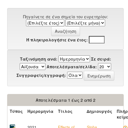
Πηγαίνετε σε ένα σημείο του ευρετηρίου:
Ή πληκτρολογήστε ένα έτος:
Ταξινόμηση ανά:
Σε σειρά:
Αποτελέσματα/σελίδα:
Συγγραφείς/εγγραφή:
Αποτελέσματα 1 έως 2 από 2
Τύπος
Ημερομηνία
Τίτλος
Δημιουργός
Πλήρ
κείμ
2021
Effects of
Sinha,