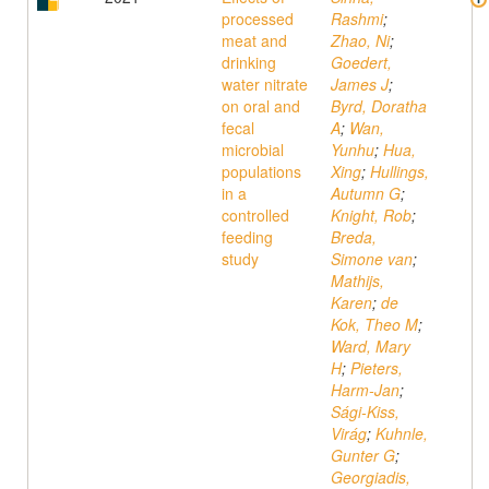
processed
Rashmi
;
meat and
Zhao, Ni
;
drinking
Goedert,
water nitrate
James J
;
on oral and
Byrd, Doratha
fecal
A
;
Wan,
microbial
Yunhu
;
Hua,
populations
Xing
;
Hullings,
in a
Autumn G
;
controlled
Knight, Rob
;
feeding
Breda,
study
Simone van
;
Mathijs,
Karen
;
de
Kok, Theo M
;
Ward, Mary
H
;
Pieters,
Harm-Jan
;
Sági-Kiss,
Virág
;
Kuhnle,
Gunter G
;
Georgiadis,