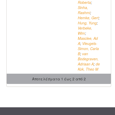
Roberta
;
Sinha,
Rashmi
;
Hemke, Gert
;
Hung, Yung
;
Verbeke,
Wim
;
Masclee, Ad
A
;
Vleugels-
Simon, Carla
B
;
van
Bodegraven,
Adriaan A
;
de
Kok, Theo M
Αποτελέσματα 1 έως 2 από 2