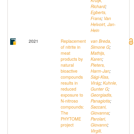
Kruijk,
Richard
;
Egberts,
Frans
;
Van
Helvoirt, Jan-
Hein
2021
Replacement
van Breda,
of nitrite in
Simone G
;
meat
Mathijs,
products by
Karen
;
natural
Pieters,
bioactive
Harm-Jan
;
compounds
Sági-Kiss,
results in
Virág
;
Kuhnle,
reduced
Gunter G
;
exposure to
Georgiadis,
N-nitroso
Panagiotis
;
compounds:
Saccani,
The
Giovanna
;
PHYTOME
Parolari,
project
Giovanni
;
Virgili,