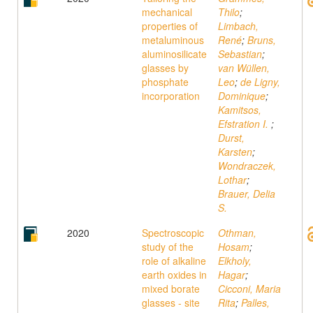
mechanical
Thilo
;
properties of
Limbach,
metaluminous
René
;
Bruns,
aluminosilicate
Sebastian
;
glasses by
van Wüllen,
phosphate
Leo
;
de Ligny,
incorporation
Dominique
;
Kamitsos,
Efstration I.
;
Durst,
Karsten
;
Wondraczek,
Lothar
;
Brauer, Delia
S.
2020
Spectroscopic
Othman,
study of the
Hosam
;
role of alkaline
Elkholy,
earth oxides in
Hagar
;
mixed borate
Cicconi, Maria
glasses - site
Rita
;
Palles,