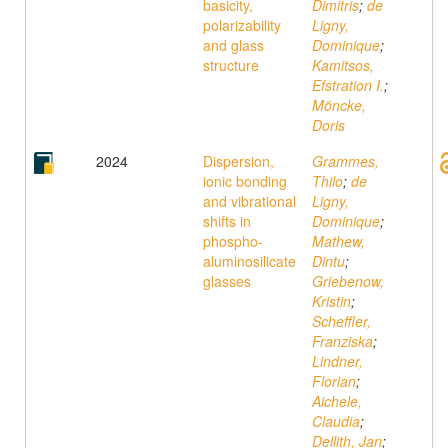
basicity,
Dimitris
;
de
polarizability
Ligny,
and glass
Dominique
;
structure
Kamitsos,
Efstration I.
;
Möncke,
Doris
2024
Dispersion,
Grammes,
ionic bonding
Thilo
;
de
and vibrational
Ligny,
shifts in
Dominique
;
phospho-
Mathew,
aluminosilicate
Dintu
;
glasses
Griebenow,
Kristin
;
Scheffler,
Franziska
;
Lindner,
Florian
;
Aichele,
Claudia
;
Dellith, Jan
;