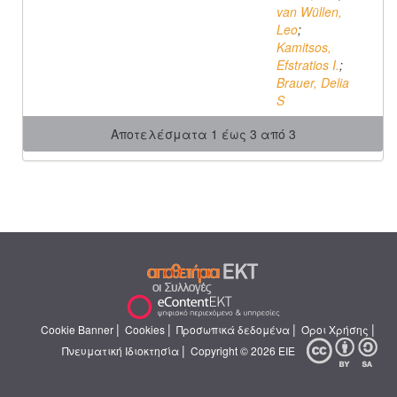
van Wüllen,
Leo
;
Kamitsos,
Efstratios I.
;
Brauer, Delia
S
Αποτελέσματα 1 έως 3 από 3
|
|
|
|
Cookie Banner
Cookies
Προσωπικά δεδομένα
Όροι Χρήσης
|
Πνευματική Ιδιοκτησία
Copyright © 2026 ΕΙΕ